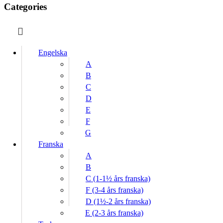
Categories
Engelska
A
B
C
D
E
F
G
Franska
A
B
C (1-1½ års franska)
F (3-4 års franska)
D (1½-2 års franska)
E (2-3 års franska)