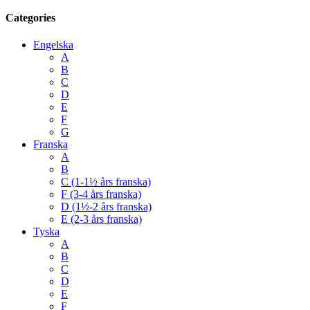
Categories
Engelska
A
B
C
D
E
F
G
Franska
A
B
C (1-1½ års franska)
F (3-4 års franska)
D (1½-2 års franska)
E (2-3 års franska)
Tyska
A
B
C
D
E
F