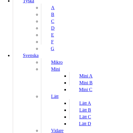
Tyska
A
B
C
D
E
F
G
Svenska
Mikro
Mini
Mini A
Mini B
Mini C
Lätt
Lätt A
Lätt B
Lätt C
Lätt D
Vidare