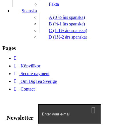
Fakta
Spanska
A (0-½ års spanska)
B (½-1 års spanska)
C (1-1½ års spanska)
D (1½-2 års spanska)
Pages
Köpvillkor
Secure payment
Om DigTea Sverige
Contact
Newsletter