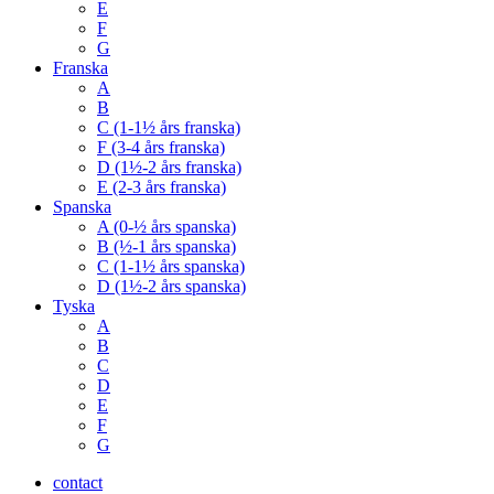
E
F
G
Franska
A
B
C (1-1½ års franska)
F (3-4 års franska)
D (1½-2 års franska)
E (2-3 års franska)
Spanska
A (0-½ års spanska)
B (½-1 års spanska)
C (1-1½ års spanska)
D (1½-2 års spanska)
Tyska
A
B
C
D
E
F
G
contact