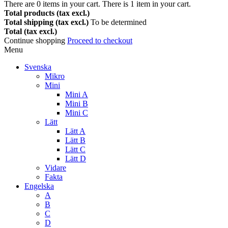
There are
0
items in your cart.
There is 1 item in your cart.
Total products (tax excl.)
Total shipping (tax excl.)
To be determined
Total (tax excl.)
Continue shopping
Proceed to checkout
Menu
Svenska
Mikro
Mini
Mini A
Mini B
Mini C
Lätt
Lätt A
Lätt B
Lätt C
Lätt D
Vidare
Fakta
Engelska
A
B
C
D