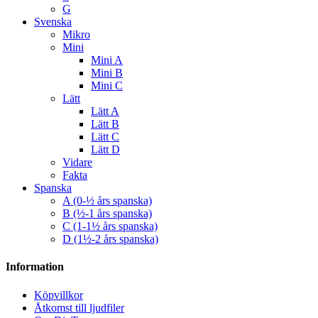
G
Svenska
Mikro
Mini
Mini A
Mini B
Mini C
Lätt
Lätt A
Lätt B
Lätt C
Lätt D
Vidare
Fakta
Spanska
A (0-½ års spanska)
B (½-1 års spanska)
C (1-1½ års spanska)
D (1½-2 års spanska)
Information
Köpvillkor
Åtkomst till ljudfiler