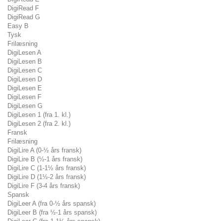
DigiRead F
DigiRead G
Easy B
Tysk
Frilæsning
DigiLesen A
DigiLesen B
DigiLesen C
DigiLesen D
DigiLesen E
DigiLesen F
DigiLesen G
DigiLesen 1 (fra 1. kl.)
DigiLesen 2 (fra 2. kl.)
Fransk
Frilæsning
DigiLire A (0-½ års fransk)
DigiLire B (½-1 års fransk)
DigiLire C (1-1½ års fransk)
DigiLire D (1½-2 års fransk)
DigiLire F (3-4 års fransk)
Spansk
DigiLeer A (fra 0-½ års spansk)
DigiLeer B (fra ½-1 års spansk)