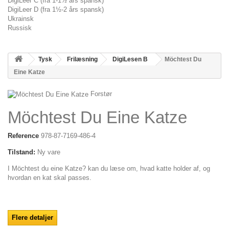
DigiLeer C (fra 1-1½ års spansk)
DigiLeer D (fra 1½-2 års spansk)
Ukrainsk
Russisk
Tysk
Frilæsning
DigiLesen B
Möchtest Du
Eine Katze
Forstør
Möchtest Du Eine Katze
Reference
978-87-7169-486-4
Tilstand:
Ny vare
I Möchtest du eine Katze? kan du læse om, hvad katte holder af, og
hvordan en kat skal passes.
Flere detaljer