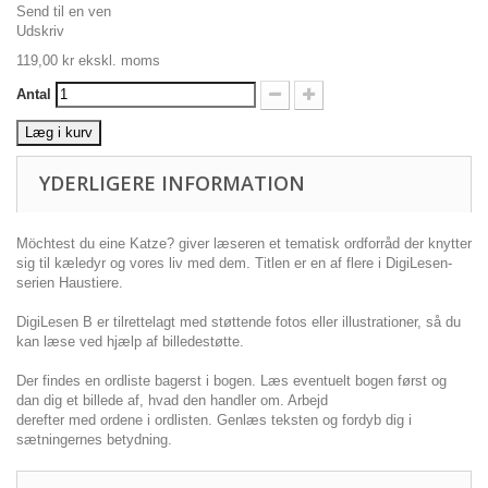
Send til en ven
Udskriv
119,00 kr
ekskl. moms
Antal
Læg i kurv
YDERLIGERE INFORMATION
Möchtest du eine Katze? giver læseren et tematisk ordforråd der knytter
sig til kæledyr og vores liv med dem. Titlen er en af flere i DigiLesen-
serien Haustiere.
DigiLesen B er tilrettelagt med støttende fotos eller illustrationer, så du
kan læse ved hjælp af billedestøtte.
Der findes en ordliste bagerst i bogen. Læs eventuelt bogen først og
dan dig et billede af, hvad den handler om. Arbejd
derefter med ordene i ordlisten. Genlæs teksten og fordyb dig i
sætningernes betydning.