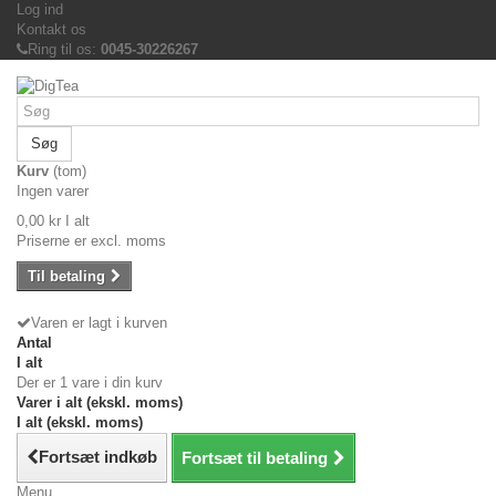
Log ind
Kontakt os
Ring til os:
0045-30226267
Søg
Kurv
(tom)
Ingen varer
0,00 kr
I alt
Priserne er excl. moms
Til betaling
Varen er lagt i kurven
Antal
I alt
Der er 1 vare i din kurv
Varer i alt (ekskl. moms)
I alt (ekskl. moms)
Fortsæt indkøb
Fortsæt til betaling
Menu