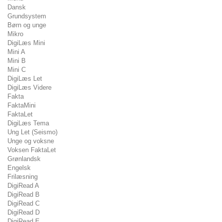
Dansk
Grundsystem
Børn og unge
Mikro
DigiLæs Mini
Mini A
Mini B
Mini C
DigiLæs Let
DigiLæs Videre
Fakta
FaktaMini
FaktaLet
DigiLæs Tema
Ung Let (Seismo)
Unge og voksne
Voksen FaktaLet
Grønlandsk
Engelsk
Frilæsning
DigiRead A
DigiRead B
DigiRead C
DigiRead D
DigiRead E