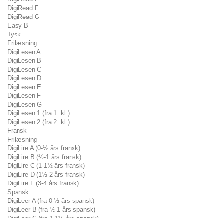
DigiRead F
DigiRead G
Easy B
Tysk
Frilæsning
DigiLesen A
DigiLesen B
DigiLesen C
DigiLesen D
DigiLesen E
DigiLesen F
DigiLesen G
DigiLesen 1 (fra 1. kl.)
DigiLesen 2 (fra 2. kl.)
Fransk
Frilæsning
DigiLire A (0-½ års fransk)
DigiLire B (½-1 års fransk)
DigiLire C (1-1½ års fransk)
DigiLire D (1½-2 års fransk)
DigiLire F (3-4 års fransk)
Spansk
DigiLeer A (fra 0-½ års spansk)
DigiLeer B (fra ½-1 års spansk)