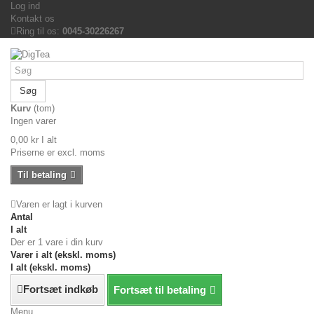
Log ind
Kontakt os
Ring til os:
0045-30226267
Søg
Kurv
(tom)
Ingen varer
0,00 kr
I alt
Priserne er excl. moms
Til betaling
Varen er lagt i kurven
Antal
I alt
Der er 1 vare i din kurv
Varer i alt (ekskl. moms)
I alt (ekskl. moms)
Fortsæt indkøb
Fortsæt til betaling
Menu