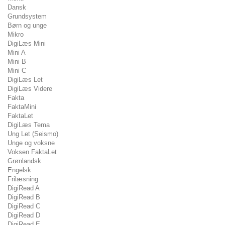
Dansk
Grundsystem
Børn og unge
Mikro
DigiLæs Mini
Mini A
Mini B
Mini C
DigiLæs Let
DigiLæs Videre
Fakta
FaktaMini
FaktaLet
DigiLæs Tema
Ung Let (Seismo)
Unge og voksne
Voksen FaktaLet
Grønlandsk
Engelsk
Frilæsning
DigiRead A
DigiRead B
DigiRead C
DigiRead D
DigiRead E