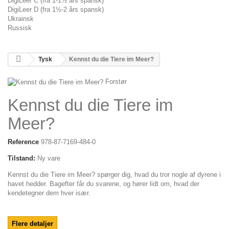
DigiLeer C (fra 1-1½ års spansk)
DigiLeer D (fra 1½-2 års spansk)
Ukrainsk
Russisk
Tysk
Kennst du die Tiere im Meer?
Forstør
Kennst du die Tiere im
Meer?
Reference
978-87-7169-484-0
Tilstand:
Ny vare
Kennst du die Tiere im Meer? spørger dig, hvad du tror nogle af dyrene i
havet hedder. Bagefter får du svarene, og hører lidt om, hvad der
kendetegner dem hver især.
Flere detaljer