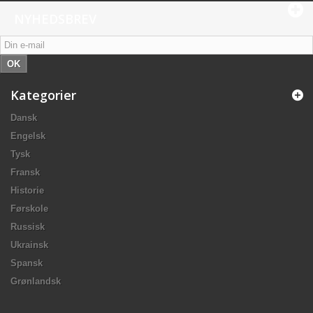
NYHEDSBREV
OK
Kategorier
Dansk
Engelsk
Tysk
Fransk
Historie
Førskole
Russisk
Ukrainsk
Spansk
Grønlandsk