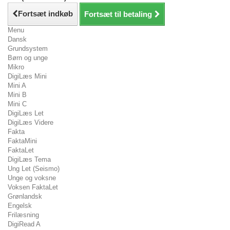
Fortsæt indkøb
Fortsæt til betaling
Menu
Dansk
Grundsystem
Børn og unge
Mikro
DigiLæs Mini
Mini A
Mini B
Mini C
DigiLæs Let
DigiLæs Videre
Fakta
FaktaMini
FaktaLet
DigiLæs Tema
Ung Let (Seismo)
Unge og voksne
Voksen FaktaLet
Grønlandsk
Engelsk
Frilæsning
DigiRead A