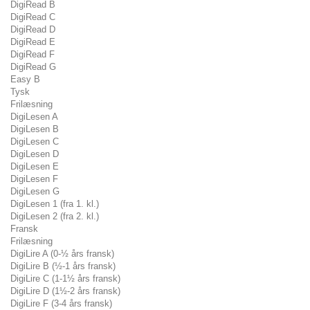
DigiRead B
DigiRead C
DigiRead D
DigiRead E
DigiRead F
DigiRead G
Easy B
Tysk
Frilæsning
DigiLesen A
DigiLesen B
DigiLesen C
DigiLesen D
DigiLesen E
DigiLesen F
DigiLesen G
DigiLesen 1 (fra 1. kl.)
DigiLesen 2 (fra 2. kl.)
Fransk
Frilæsning
DigiLire A (0-½ års fransk)
DigiLire B (½-1 års fransk)
DigiLire C (1-1½ års fransk)
DigiLire D (1½-2 års fransk)
DigiLire F (3-4 års fransk)