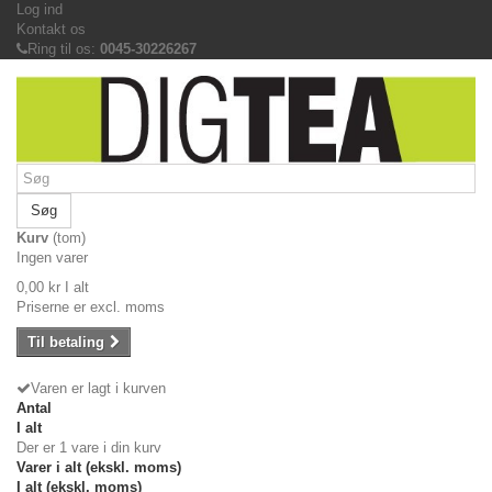
Log ind
Kontakt os
Ring til os:
0045-30226267
Søg
Kurv
(tom)
Ingen varer
0,00 kr
I alt
Priserne er excl. moms
Til betaling
Varen er lagt i kurven
Antal
I alt
Der er 1 vare i din kurv
Varer i alt (ekskl. moms)
I alt (ekskl. moms)