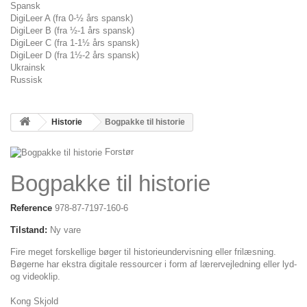
Spansk
DigiLeer A (fra 0-½ års spansk)
DigiLeer B (fra ½-1 års spansk)
DigiLeer C (fra 1-1½ års spansk)
DigiLeer D (fra 1½-2 års spansk)
Ukrainsk
Russisk
Historie
Bogpakke til historie
Forstør
Bogpakke til historie
Reference
978-87-7197-160-6
Tilstand:
Ny vare
Fire meget forskellige bøger til historieundervisning eller frilæsning.
Bøgerne har ekstra digitale ressourcer i form af lærervejledning eller lyd-
og videoklip.
Kong Skjold