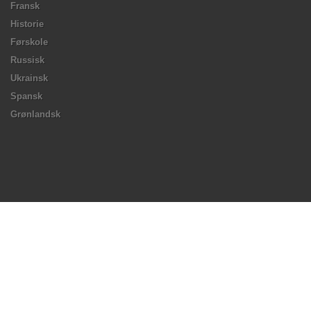
Fransk
Historie
Førskole
Russisk
Ukrainsk
Spansk
Grønlandsk