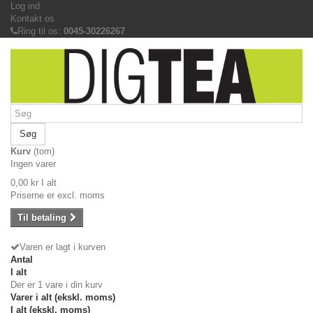
Log ind
Kontakt os
Ring til os:
0045-30226267
Søg
Kurv
(tom)
Ingen varer
0,00 kr
I alt
Priserne er excl. moms
Til betaling
Varen er lagt i kurven
Antal
I alt
Der er 1 vare i din kurv
Varer i alt (ekskl. moms)
I alt (ekskl. moms)