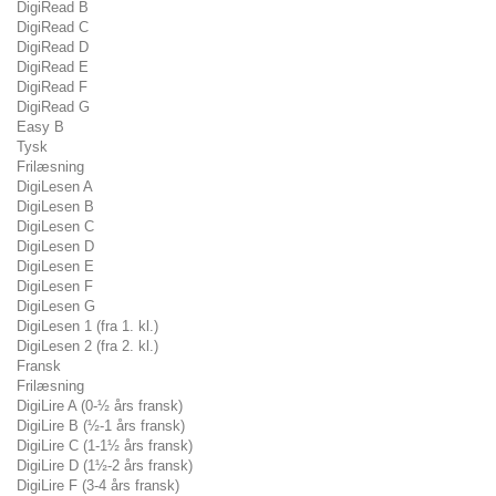
DigiRead B
DigiRead C
DigiRead D
DigiRead E
DigiRead F
DigiRead G
Easy B
Tysk
Frilæsning
DigiLesen A
DigiLesen B
DigiLesen C
DigiLesen D
DigiLesen E
DigiLesen F
DigiLesen G
DigiLesen 1 (fra 1. kl.)
DigiLesen 2 (fra 2. kl.)
Fransk
Frilæsning
DigiLire A (0-½ års fransk)
DigiLire B (½-1 års fransk)
DigiLire C (1-1½ års fransk)
DigiLire D (1½-2 års fransk)
DigiLire F (3-4 års fransk)