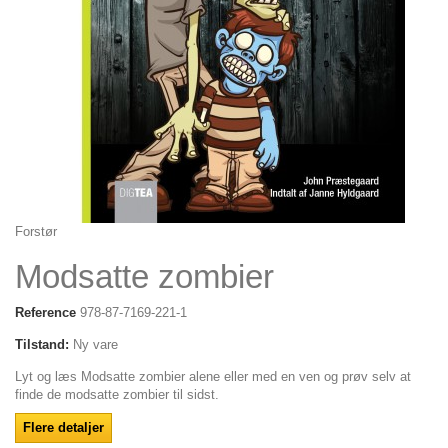
Forstør
Modsatte zombier
Reference
978-87-7169-221-1
Tilstand:
Ny vare
Lyt og læs Modsatte zombier alene eller med en ven og prøv selv at
finde de modsatte zombier til sidst.
Flere detaljer