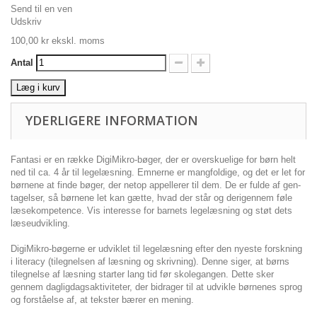
Send til en ven
Udskriv
100,00 kr
ekskl. moms
Antal
Læg i kurv
YDERLIGERE INFORMATION
Fantasi er en række DigiMikro-bøger, der er overskuelige for børn helt
ned til ca. 4 år til legelæsning. Emnerne er mangfoldige, og det er let for
børnene at finde bøger, der netop appellerer til dem. De er fulde af gen­
tagelser, så børnene let kan gætte, hvad der står og der­igennem føle
læsekompetence. Vis interesse for barnets legelæsning og støt dets
læseudvikling.
DigiMikro-bøgerne er udviklet til legelæsning efter den nyeste forskning
i literacy (tilegnelsen af læsning og skrivning). Denne siger, at børns
tilegnelse af læsning starter lang tid før skolegangen. Dette sker
gennem dagligdagsaktiviteter, der bidrager til at udvikle børnenes sprog
og forståelse af, at tekster bærer en mening.