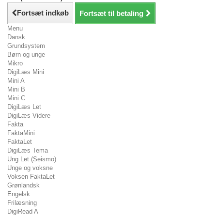
Fortsæt indkøb
Fortsæt til betaling
Menu
Dansk
Grundsystem
Børn og unge
Mikro
DigiLæs Mini
Mini A
Mini B
Mini C
DigiLæs Let
DigiLæs Videre
Fakta
FaktaMini
FaktaLet
DigiLæs Tema
Ung Let (Seismo)
Unge og voksne
Voksen FaktaLet
Grønlandsk
Engelsk
Frilæsning
DigiRead A