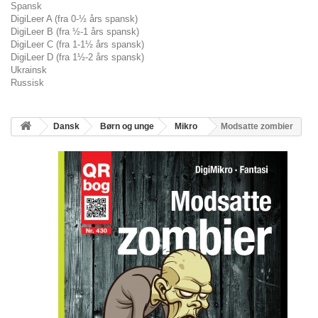
Spansk
DigiLeer A (fra 0-½ års spansk)
DigiLeer B (fra ½-1 års spansk)
DigiLeer C (fra 1-1½ års spansk)
DigiLeer D (fra 1½-2 års spansk)
Ukrainsk
Russisk
Dansk
Børn og unge
Mikro
Modsatte zombier