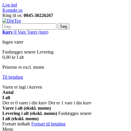
Log ind
Kontakt os
Ring til os:
0045-30226267
Søg
Kurv
0
Vare
Varer
(tom)
Ingen varer
Fastlægges senere
Levering
0,00 kr
I alt
Priserne er excl. moms
Til betaling
Varen er lagt i kurven
Antal
I alt
Der er
0
varer i din kurv
Der er 1 vare i din kurv
Varer i alt (ekskl. moms)
Levering i alt (ekskl. moms)
Fastlægges senere
I alt (ekskl. moms)
Fortsæt indkøb
Fortsæt til betaling
Menu