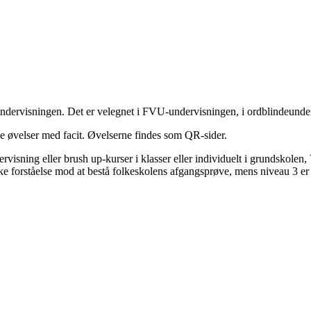
alundervisningen. Det er velegnet i FVU-undervisningen, i ordblindeund
e øvelser med facit. Øvelserne findes som QR-sider.
visning eller brush up-kurser i klasser eller individuelt i grundskol
ke forståelse mod at bestå folkeskolens afgangsprøve, mens niveau 3