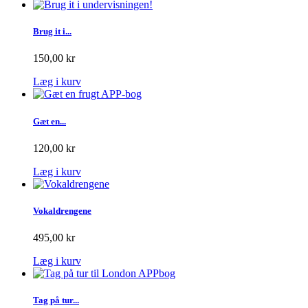
Brug it i...
150,00 kr
Læg i kurv
Gæt en...
120,00 kr
Læg i kurv
Vokaldrengene
495,00 kr
Læg i kurv
Tag på tur...