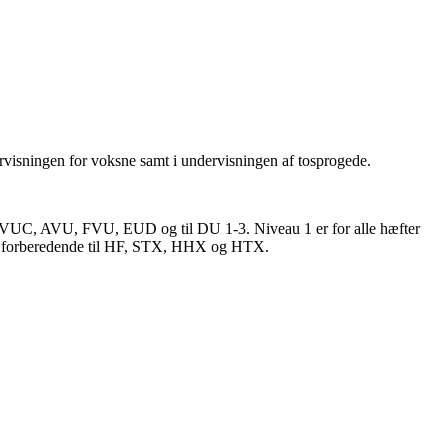
ervisningen for voksne samt i undervisningen af tosprogede.
en, VUC, AVU, FVU, EUD og til DU 1-3. Niveau 1 er for alle hæfter
 er forberedende til HF, STX, HHX og HTX.