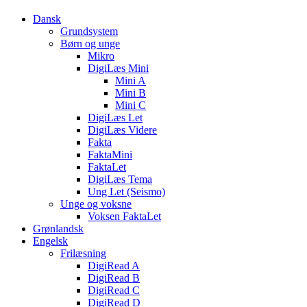
Dansk
Grundsystem
Børn og unge
Mikro
DigiLæs Mini
Mini A
Mini B
Mini C
DigiLæs Let
DigiLæs Videre
Fakta
FaktaMini
FaktaLet
DigiLæs Tema
Ung Let (Seismo)
Unge og voksne
Voksen FaktaLet
Grønlandsk
Engelsk
Frilæsning
DigiRead A
DigiRead B
DigiRead C
DigiRead D