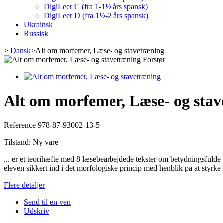
DigiLeer C (fra 1-1½ års spansk)
DigiLeer D (fra 1½-2 års spansk)
Ukrainsk
Russisk
>
Dansk
>
Alt om morfemer, Læse- og stavetræning
Forstør
Alt om morfemer, Læse- og sta
Reference
978-87-93002-13-5
Tilstand:
Ny vare
... er et teorihæfte med 8 læsebearbejdede tekster om betydningsfulde 
eleven sikkert ind i det morfologiske princip med henblik på at styrk
Flere detaljer
Send til en ven
Udskriv