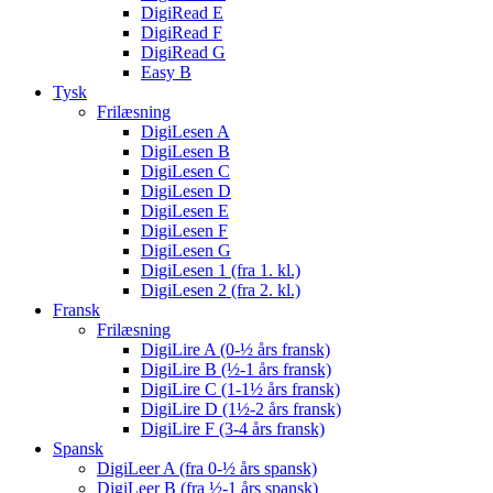
DigiRead E
DigiRead F
DigiRead G
Easy B
Tysk
Frilæsning
DigiLesen A
DigiLesen B
DigiLesen C
DigiLesen D
DigiLesen E
DigiLesen F
DigiLesen G
DigiLesen 1 (fra 1. kl.)
DigiLesen 2 (fra 2. kl.)
Fransk
Frilæsning
DigiLire A (0-½ års fransk)
DigiLire B (½-1 års fransk)
DigiLire C (1-1½ års fransk)
DigiLire D (1½-2 års fransk)
DigiLire F (3-4 års fransk)
Spansk
DigiLeer A (fra 0-½ års spansk)
DigiLeer B (fra ½-1 års spansk)