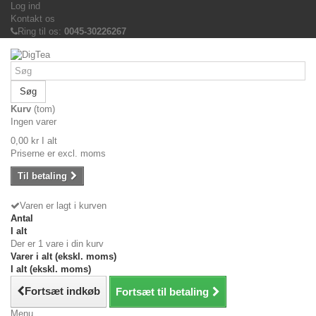
Log ind
Kontakt os
Ring til os:
0045-30226267
Søg
Kurv
(tom)
Ingen varer
0,00 kr
I alt
Priserne er excl. moms
Til betaling
Varen er lagt i kurven
Antal
I alt
Der er 1 vare i din kurv
Varer i alt (ekskl. moms)
I alt (ekskl. moms)
Fortsæt indkøb
Fortsæt til betaling
Menu