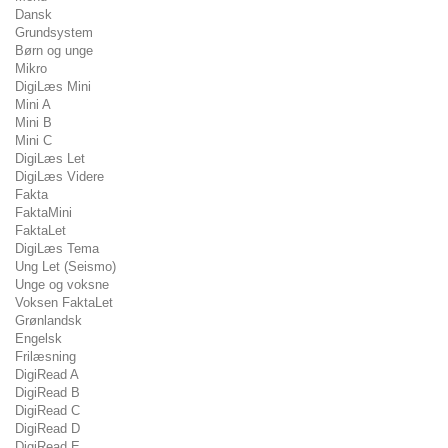
Dansk
Grundsystem
Børn og unge
Mikro
DigiLæs Mini
Mini A
Mini B
Mini C
DigiLæs Let
DigiLæs Videre
Fakta
FaktaMini
FaktaLet
DigiLæs Tema
Ung Let (Seismo)
Unge og voksne
Voksen FaktaLet
Grønlandsk
Engelsk
Frilæsning
DigiRead A
DigiRead B
DigiRead C
DigiRead D
DigiRead E