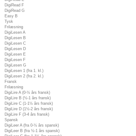
DigiRead F
DigiRead G
Easy B
Tysk
Frilæsning
DigiLesen A
DigiLesen B
DigiLesen C
DigiLesen D
DigiLesen E
DigiLesen F
DigiLesen G
DigiLesen 1 (fra 1. kl.)
DigiLesen 2 (fra 2. kl.)
Fransk
Frilæsning
DigiLire A (0-½ års fransk)
DigiLire B (½-1 års fransk)
DigiLire C (1-1½ års fransk)
DigiLire D (1½-2 års fransk)
DigiLire F (3-4 års fransk)
Spansk
DigiLeer A (fra 0-½ års spansk)
DigiLeer B (fra ½-1 års spansk)