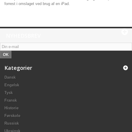
forrest i omslaget ved brug af en iPad.
NYHEDSBREV
OK
Kategorier
Dansk
Engelsk
Tysk
Fransk
Historie
Førskole
Russisk
Ukrainsk