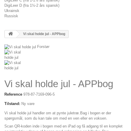
DigiLeer C (fra 1-1½ års spansk)
DigiLeer D (fra 1½-2 års spansk)
Ukrainsk
Russisk
Vi skal holde jul - APPbog
Forstør
Vi skal holde jul - APPbog
Reference
978-87-7169-096-5
Tilstand:
Ny vare
Vi skal holde jul handler om at pynte juletræ.Bag i bogen er der
spørgsmål, som du kan tale om med en ven eller en voksen.
Scan QR-koden inde i bogen med en iPad og få adgang til en komplet