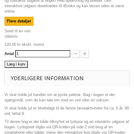
og interaktiv udgave af bogen med oplæsning og billeder. Den
interaktive udgave downloades til iBooks og kan læses uden at være
online.
Flere detaljer
Send til en ven
Udskriv
120,00 kr
ekskl. moms
Antal
Læg i kurv
YDERLIGERE INFORMATION
Vi skal holde jul handler om at pynte juletræ. Bag i bogen er der
spørgsmål, som du kan tale om med en ven eller en voksen.
Vi skal holde jul er tilrettelagt til de første læseaktiviteter fra ca. 6 år. 90
ord, lettal 8.
Til denne bog er der både tilknyttet et lydspor og en interaktiv udgave af
bogen. Lydsporet tilgås via QR-koden på side 2 ved brug af en
smartphone eller tablet, mens den interaktive bog tilgås via QR-koden