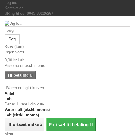
Log ind
Kontakt os
Ring til os:
0045-30226267
Søg
Kurv
(tom)
Ingen varer
0,00 kr
I alt
Priserne er excl. moms
Til betaling
Varen er lagt i kurven
Antal
I alt
Der er 1 vare i din kurv
Varer i alt (ekskl. moms)
I alt (ekskl. moms)
Fortsæt indkøb
Fortsæt til betaling
Menu