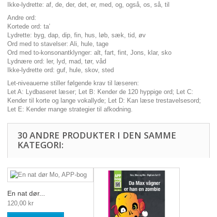
Ikke-lydrette: af, de, der, det, er, med, og, også, os, så, til
Andre ord:
Kortede ord: ta’
Lydrette: byg, dap, dip, fin, hus, løb, sæk, tid, øv
Ord med to stavelser: Ali, hule, tage
Ord med to-konsonantklynger: alt, fart, fint, Jons, klar, sko
Lydnære ord: ler, lyd, mad, tør, våd
Ikke-lydrette ord: guf, hule, skov, sted
Let-niveauerne stiller følgende krav til læseren:
Let A: Lydbaseret læser; Let B: Kender de 120 hyppige ord; Let C:
Kender til korte og lange vokallyde; Let D: Kan læse trestavelsesord;
Let E: Kender mange strategier til afkodning.
30 ANDRE PRODUKTER I DEN SAMME
KATEGORI:
En nat dør...
120,00 kr