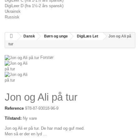
DigiLeer C (fra 1-1½ års spansk)
DigiLeer D (fra 1½-2 års spansk)
Ukrainsk
Russisk
Dansk
Børn og unge
DigiLæs Let
Jon og Ali på
tur
Forstør
Jon og Ali på tur
Reference
978-87-93018-96-9
Tilstand:
Ny vare
Jon og Ali er på tur. De har mad og guf med.
Men så er der en lyd ...