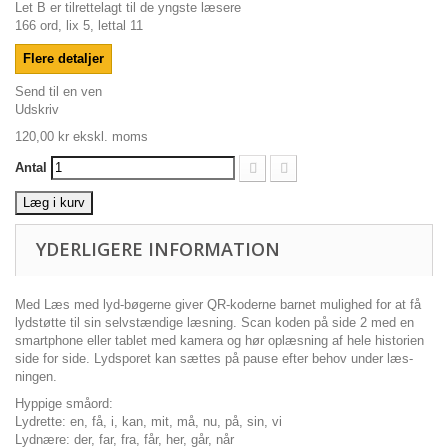
Let B er tilrettelagt til de yngste læsere
166 ord, lix 5, lettal 11
Flere detaljer
Send til en ven
Udskriv
120,00 kr
ekskl. moms
Antal
Læg i kurv
YDERLIGERE INFORMATION
Med Læs med lyd-bøgerne giver QR-koderne barnet mulighed for at få
lydstøtte til sin selvstændige læsning. Scan koden på side 2 med en
smartphone eller tablet med kamera og hør oplæsning af hele historien
side for side. Lydsporet kan sættes på pause efter behov under læs-
ningen.
Hyppige småord:
Lydrette: en, få, i, kan, mit, må, nu, på, sin, vi
Lydnære: der, far, fra, får, her, går, når