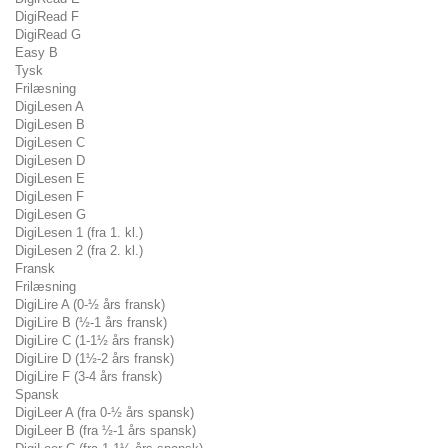
DigiRead F
DigiRead G
Easy B
Tysk
Frilæsning
DigiLesen A
DigiLesen B
DigiLesen C
DigiLesen D
DigiLesen E
DigiLesen F
DigiLesen G
DigiLesen 1 (fra 1. kl.)
DigiLesen 2 (fra 2. kl.)
Fransk
Frilæsning
DigiLire A (0-½ års fransk)
DigiLire B (½-1 års fransk)
DigiLire C (1-1½ års fransk)
DigiLire D (1½-2 års fransk)
DigiLire F (3-4 års fransk)
Spansk
DigiLeer A (fra 0-½ års spansk)
DigiLeer B (fra ½-1 års spansk)