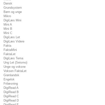
Dansk
Grundsystem
Børn og unge
Mikro
DigiLæs Mini
Mini A
Mini B
Mini C
DigiLæs Let
DigiLæs Videre
Fakta
FaktaMini
FaktaLet
DigiLæs Tema
Ung Let (Seismo)
Unge og voksne
Voksen FaktaLet
Grønlandsk
Engelsk
Frilæsning
DigiRead A
DigiRead B
DigiRead C
DigiRead D
DigiRead E