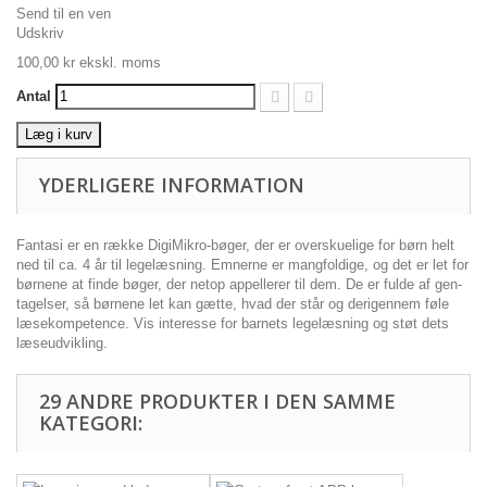
Send til en ven
Udskriv
100,00 kr
ekskl. moms
Antal
Læg i kurv
YDERLIGERE INFORMATION
Fantasi er en række DigiMikro-bøger, der er overskuelige for børn helt
ned til ca. 4 år til legelæsning. Emnerne er mangfoldige, og det er let for
børnene at finde bøger, der netop appellerer til dem. De er fulde af gen­
tagelser, så børnene let kan gætte, hvad der står og der­igennem føle
læsekompetence. Vis interesse for barnets legelæsning og støt dets
læseudvikling.
29 ANDRE PRODUKTER I DEN SAMME
KATEGORI: