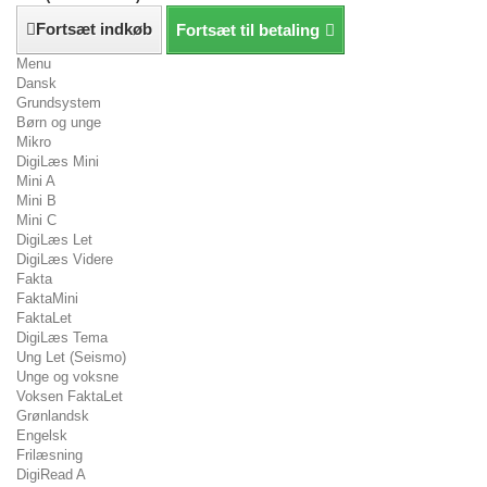
Fortsæt indkøb
Fortsæt til betaling
Menu
Dansk
Grundsystem
Børn og unge
Mikro
DigiLæs Mini
Mini A
Mini B
Mini C
DigiLæs Let
DigiLæs Videre
Fakta
FaktaMini
FaktaLet
DigiLæs Tema
Ung Let (Seismo)
Unge og voksne
Voksen FaktaLet
Grønlandsk
Engelsk
Frilæsning
DigiRead A