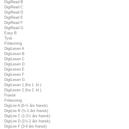
DigiRead B
DigiRead C
DigiRead D
DigiRead E
DigiRead F
DigiRead G
Easy B
Tysk
Frilæsning
DigiLesen A
DigiLesen B
DigiLesen C
DigiLesen D
DigiLesen E
DigiLesen F
DigiLesen G
DigiLesen 1 (fra 1. kl.)
DigiLesen 2 (fra 2. kl.)
Fransk
Frilæsning
DigiLire A (0-½ års fransk)
DigiLire B (½-1 års fransk)
DigiLire C (1-1½ års fransk)
DigiLire D (1½-2 års fransk)
DigiLire F (3-4 års fransk)