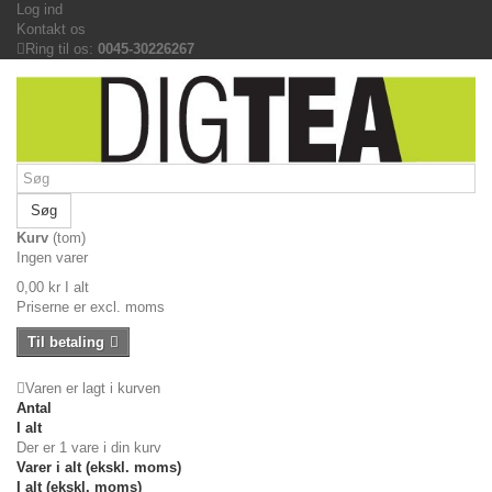
Log ind
Kontakt os
Ring til os:
0045-30226267
Søg
Kurv
(tom)
Ingen varer
0,00 kr
I alt
Priserne er excl. moms
Til betaling
Varen er lagt i kurven
Antal
I alt
Der er 1 vare i din kurv
Varer i alt (ekskl. moms)
I alt (ekskl. moms)