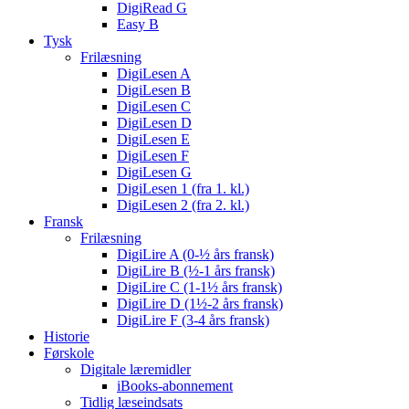
DigiRead G
Easy B
Tysk
Frilæsning
DigiLesen A
DigiLesen B
DigiLesen C
DigiLesen D
DigiLesen E
DigiLesen F
DigiLesen G
DigiLesen 1 (fra 1. kl.)
DigiLesen 2 (fra 2. kl.)
Fransk
Frilæsning
DigiLire A (0-½ års fransk)
DigiLire B (½-1 års fransk)
DigiLire C (1-1½ års fransk)
DigiLire D (1½-2 års fransk)
DigiLire F (3-4 års fransk)
Historie
Førskole
Digitale læremidler
iBooks-abonnement
Tidlig læseindsats