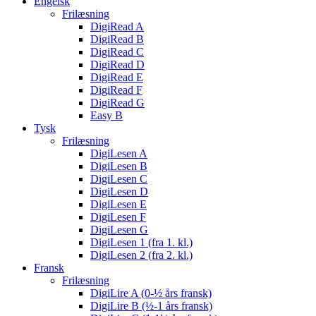
Engelsk
Frilæsning
DigiRead A
DigiRead B
DigiRead C
DigiRead D
DigiRead E
DigiRead F
DigiRead G
Easy B
Tysk
Frilæsning
DigiLesen A
DigiLesen B
DigiLesen C
DigiLesen D
DigiLesen E
DigiLesen F
DigiLesen G
DigiLesen 1 (fra 1. kl.)
DigiLesen 2 (fra 2. kl.)
Fransk
Frilæsning
DigiLire A (0-½ års fransk)
DigiLire B (½-1 års fransk)