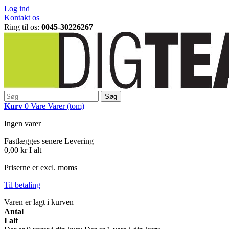
Log ind
Kontakt os
Ring til os:
0045-30226267
Søg
Kurv
0
Vare
Varer
(tom)
Ingen varer
Fastlægges senere
Levering
0,00 kr
I alt
Priserne er excl. moms
Til betaling
Varen er lagt i kurven
Antal
I alt