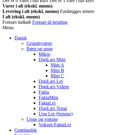
Der er
0
varer i din kurv
Der er 1 vare i din kurv
Varer i alt (ekskl. moms)
Levering i alt (ekskl. moms)
Fastlægges senere
I alt (ekskl. moms)
Fortsæt indkøb
Fortsæt til betaling
Menu
Dansk
Grundsystem
Børn og unge
Mikro
DigiLæs Mini
Mini A
Mini B
Mini C
DigiLæs Let
DigiLæs Videre
Fakta
FaktaMini
FaktaLet
DigiLæs Tema
Ung Let (Seismo)
Unge og voksne
Voksen FaktaLet
Grønlandsk