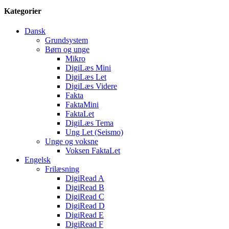
Kategorier
Dansk
Grundsystem
Børn og unge
Mikro
DigiLæs Mini
DigiLæs Let
DigiLæs Videre
Fakta
FaktaMini
FaktaLet
DigiLæs Tema
Ung Let (Seismo)
Unge og voksne
Voksen FaktaLet
Engelsk
Frilæsning
DigiRead A
DigiRead B
DigiRead C
DigiRead D
DigiRead E
DigiRead F