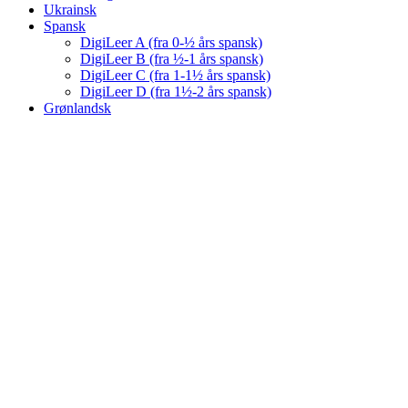
Ukrainsk
Spansk
DigiLeer A (fra 0-½ års spansk)
DigiLeer B (fra ½-1 års spansk)
DigiLeer C (fra 1-1½ års spansk)
DigiLeer D (fra 1½-2 års spansk)
Grønlandsk