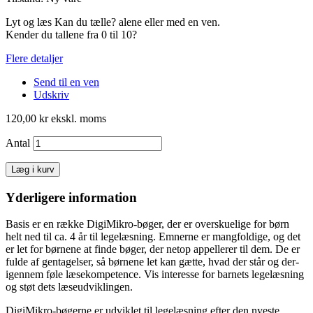
Lyt og læs Kan du tælle? alene eller med en ven.
Kender du tallene fra 0 til 10?
Flere detaljer
Send til en ven
Udskriv
120,00 kr
ekskl. moms
Antal
Læg i kurv
Yderligere information
Basis er en række DigiMikro-bøger, der er overskuelige for børn
helt ned til ca. 4 år til legelæsning. Emnerne er mangfoldige, og det
er let for børnene at finde bøger, der netop appellerer til dem. De er
fulde af gen­tagelser, så børnene let kan gætte, hvad der står og der­
igennem føle læsekompetence. Vis interesse for barnets legelæsning
og støt dets læseudviklingen.
DigiMikro-bøgerne er udviklet til legelæsning efter den nyeste