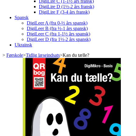
DigiLire C (1-1½ års fransk)
DigiLire D (1½-2 års fransk)
DigiLire F (3-4 års fransk)
Spansk
DigiLeer A (fra 0-½ års spansk)
DigiLeer B (fra ½-1 års spansk)
DigiLeer C (fra 1-1½ års spansk)
DigiLeer D (fra 1½-2 års spansk)
Ukrainsk
>
Førskole
>
Tidlig læseindsats
>
Kan du tælle?