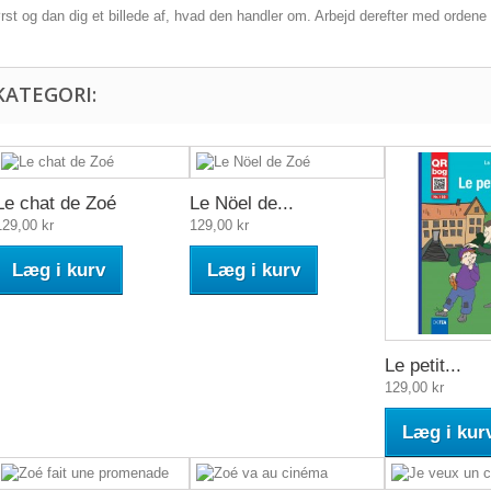
rst og dan dig et billede af, hvad den handler om. Arbejd derefter med ordene 
KATEGORI:
Le chat de Zoé
Le Nöel de...
129,00 kr
129,00 kr
Læg i kurv
Læg i kurv
Le petit...
129,00 kr
Læg i kur