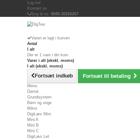
Log ind
Kontakt os
Ring til os:
0045-30226267
Varen er lagt i kurven
Antal
I alt
Der er 1 vare i din kurv
Varer i alt (ekskl. moms)
I alt (ekskl. moms)
Fortsæt indkøb
Fortsæt til betaling
Menu
Dansk
Grundsystem
Børn og unge
Mikro
DigiLæs Mini
Mini A
Mini B
Mini C
DigiLæs Let