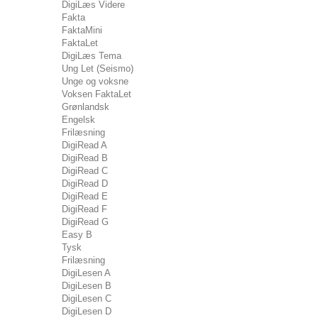
DigiLæs Videre
Fakta
FaktaMini
FaktaLet
DigiLæs Tema
Ung Let (Seismo)
Unge og voksne
Voksen FaktaLet
Grønlandsk
Engelsk
Frilæsning
DigiRead A
DigiRead B
DigiRead C
DigiRead D
DigiRead E
DigiRead F
DigiRead G
Easy B
Tysk
Frilæsning
DigiLesen A
DigiLesen B
DigiLesen C
DigiLesen D