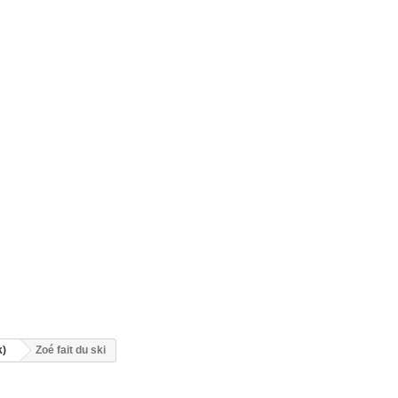
k)
Zoé fait du ski