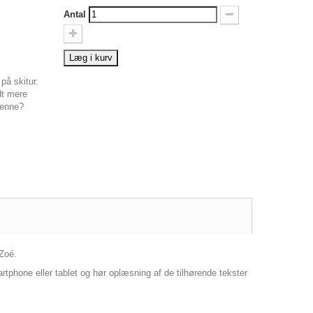
Antal
Læg i kurv
på skitur.
dt mere
henne?
 Zoé.
phone eller tablet og hør oplæsning af de tilhørende tekster