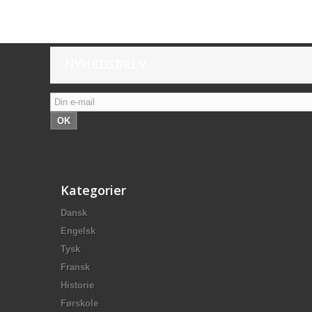
NYHEDSBREV
OK
Kategorier
Dansk
Engelsk
Tysk
Fransk
Historie
Førskole