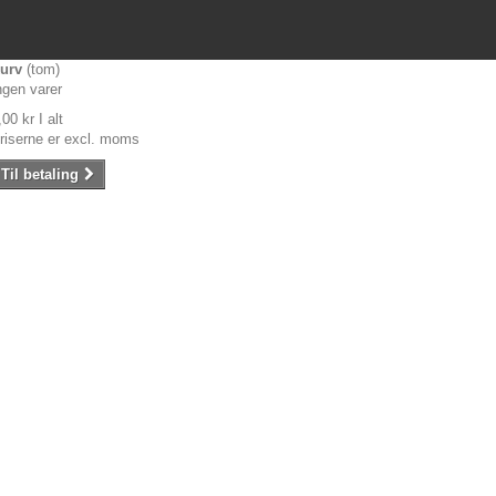
urv
(tom)
ngen varer
,00 kr
I alt
riserne er excl. moms
Til betaling