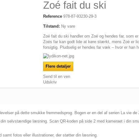
Zoé fait du ski
Reference
978-87-93230-29-3
Tilstand:
Ny vare
Zoé fait du ski handler om Zoé og hendes far, som er 
Zoés far kan godt lide at køre stærkt, mens Zoé er li
forsigtig. Pludselig er hendes far væk – hvor er han 
Flere detaljer
Send til en ven
Udskriv
­oplevelser på dette smukke fremmedsprog. Bogen er en del af serien La vie de
l din selvstændige læsning. Scan QR-koden på side 2 med kameraet i din smart
samt fotos eller illustrationer, der støtter din læsning.