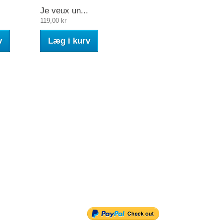
Je veux un...
119,00 kr
v
Læg i kurv