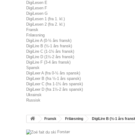
DigiLesen E
DigiLesen F
DigiLesen G
DigiLesen 1 (fra 1. kl.)
DigiLesen 2 (fra 2. kl.)
Fransk
Frilæsning
DigiLire A (0-½ års fransk)
DigiLire B (½-1 års fransk)
DigiLire C (1-1½ års fransk)
DigiLire D (1½-2 års fransk)
DigiLire F (3-4 års fransk)
Spansk
DigiLeer A (fra 0-½ års spansk)
DigiLeer B (fra ½-1 års spansk)
DigiLeer C (fra 1-1½ års spansk)
DigiLeer D (fra 1½-2 års spansk)
Ukrainsk
Russisk
Fransk
Frilæsning
DigiLire B (½-1 års frans
Forstør