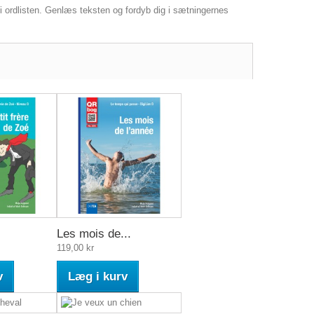
i ordlisten. Genlæs teksten og fordyb dig i sætning­ernes
Les mois de...
119,00 kr
v
Læg i kurv