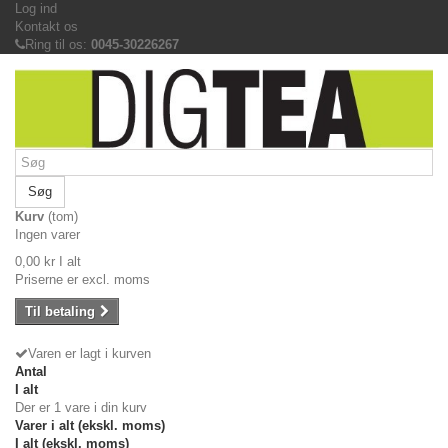
Log ind
Kontakt os
Ring til os:
0045-30226267
Søg
Kurv
(tom)
Ingen varer
0,00 kr
I alt
Priserne er excl. moms
Til betaling
Varen er lagt i kurven
Antal
I alt
Der er 1 vare i din kurv
Varer i alt (ekskl. moms)
I alt (ekskl. moms)