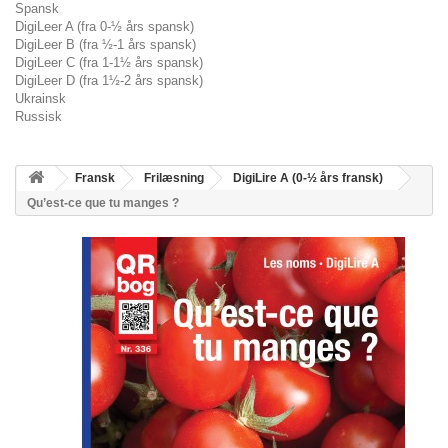
Spansk
DigiLeer A (fra 0-½ års spansk)
DigiLeer B (fra ½-1 års spansk)
DigiLeer C (fra 1-1½ års spansk)
DigiLeer D (fra 1½-2 års spansk)
Ukrainsk
Russisk
Fransk
Frilæsning
DigiLire A (0-½ års fransk)
Qu’est-ce que tu manges ?