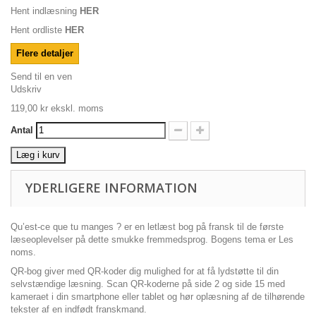
Hent indlæsning
HER
Hent ordliste
HER
Flere detaljer
Send til en ven
Udskriv
119,00 kr
ekskl. moms
Antal
Læg i kurv
YDERLIGERE INFORMATION
Qu’est-ce que tu manges ? er en letlæst bog på fransk til de første
læseoplevelser på dette smukke fremmedsprog. Bogens tema er Les
noms.
QR-bog giver med QR-koder dig mulighed for at få lydstøtte til din
selvstændige læsning. Scan QR-koderne på side 2 og side 15 med
kameraet i din smartphone eller tablet og hør oplæsning af de tilhørende
tekster af en indfødt franskmand.