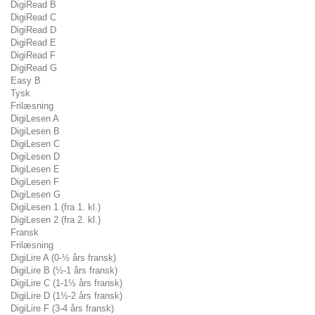
DigiRead B
DigiRead C
DigiRead D
DigiRead E
DigiRead F
DigiRead G
Easy B
Tysk
Frilæsning
DigiLesen A
DigiLesen B
DigiLesen C
DigiLesen D
DigiLesen E
DigiLesen F
DigiLesen G
DigiLesen 1 (fra 1. kl.)
DigiLesen 2 (fra 2. kl.)
Fransk
Frilæsning
DigiLire A (0-½ års fransk)
DigiLire B (½-1 års fransk)
DigiLire C (1-1½ års fransk)
DigiLire D (1½-2 års fransk)
DigiLire F (3-4 års fransk)