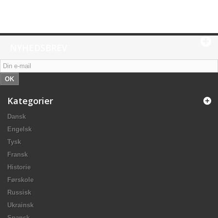
NYHEDSBREV
OK
Kategorier
Dansk
Engelsk
Tysk
Fransk
Historie
Førskole
Russisk
Ukrainsk
Spansk