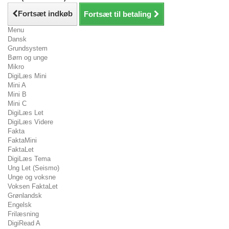
Fortsæt indkøb
Fortsæt til betaling
Menu
Dansk
Grundsystem
Børn og unge
Mikro
DigiLæs Mini
Mini A
Mini B
Mini C
DigiLæs Let
DigiLæs Videre
Fakta
FaktaMini
FaktaLet
DigiLæs Tema
Ung Let (Seismo)
Unge og voksne
Voksen FaktaLet
Grønlandsk
Engelsk
Frilæsning
DigiRead A