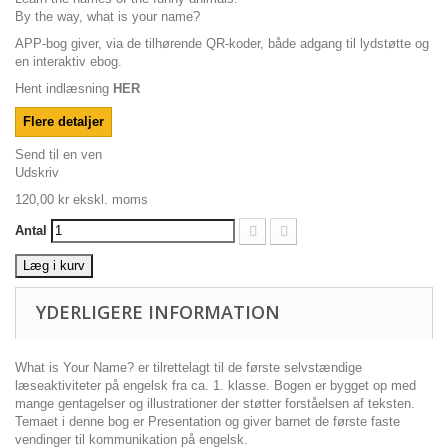
By the way, what is your name?
APP-bog giver, via de tilhørende QR-koder, både adgang til lydstøtte og
en interaktiv ebog.
Hent indlæsning
HER
Flere detaljer
Send til en ven
Udskriv
120,00 kr
ekskl. moms
Antal
Læg i kurv
YDERLIGERE INFORMATION
What is Your Name? er tilrettelagt til de første selvstændige
læseaktiviteter på engelsk fra ca. 1. klasse. Bogen er bygget op med
mange gentagelser og illustrationer der støtter forståelsen af teksten.
Temaet i denne bog er Presentation og giver barnet de første faste
vendinger til kommunikation på engelsk.