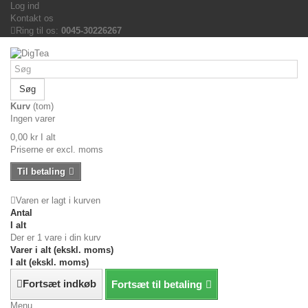
Log ind
Kontakt os
Ring til os:
0045-30226267
Søg
Kurv
(tom)
Ingen varer
0,00 kr
I alt
Priserne er excl. moms
Til betaling
Varen er lagt i kurven
Antal
I alt
Der er 1 vare i din kurv
Varer i alt (ekskl. moms)
I alt (ekskl. moms)
Fortsæt indkøb
Fortsæt til betaling
Menu