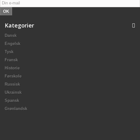
OK
Kategorier
Dansk
Engelsk
Tysk
Fransk
Historie
Førskole
Russisk
Ukrainsk
Spansk
Grønlandsk