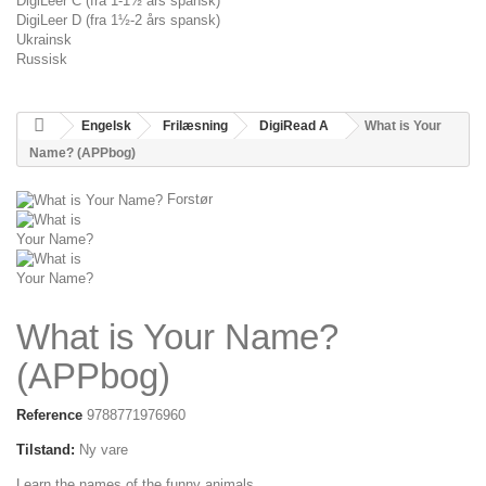
DigiLeer C (fra 1-1½ års spansk)
DigiLeer D (fra 1½-2 års spansk)
Ukrainsk
Russisk
Engelsk
Frilæsning
DigiRead A
What is Your
Name? (APPbog)
Forstør
What is Your Name?
(APPbog)
Reference
9788771976960
Tilstand:
Ny vare
Learn the names of the funny animals.