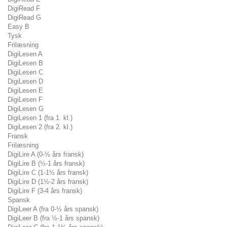
DigiRead F
DigiRead G
Easy B
Tysk
Frilæsning
DigiLesen A
DigiLesen B
DigiLesen C
DigiLesen D
DigiLesen E
DigiLesen F
DigiLesen G
DigiLesen 1 (fra 1. kl.)
DigiLesen 2 (fra 2. kl.)
Fransk
Frilæsning
DigiLire A (0-½ års fransk)
DigiLire B (½-1 års fransk)
DigiLire C (1-1½ års fransk)
DigiLire D (1½-2 års fransk)
DigiLire F (3-4 års fransk)
Spansk
DigiLeer A (fra 0-½ års spansk)
DigiLeer B (fra ½-1 års spansk)