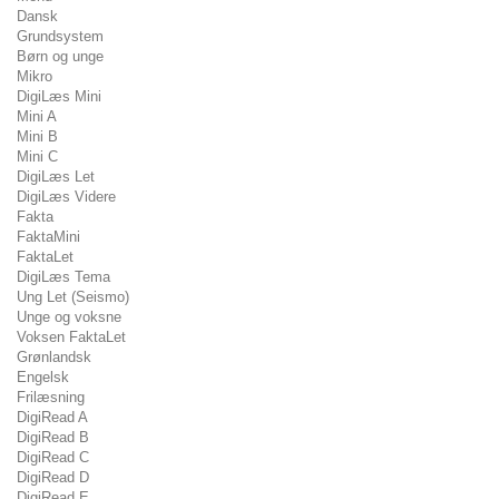
Dansk
Grundsystem
Børn og unge
Mikro
DigiLæs Mini
Mini A
Mini B
Mini C
DigiLæs Let
DigiLæs Videre
Fakta
FaktaMini
FaktaLet
DigiLæs Tema
Ung Let (Seismo)
Unge og voksne
Voksen FaktaLet
Grønlandsk
Engelsk
Frilæsning
DigiRead A
DigiRead B
DigiRead C
DigiRead D
DigiRead E