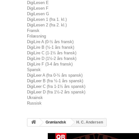
DigiLesen E
DigiLesen F
DigiLesen G
DigiLesen 1 (fra 1. kl.)
DigiLesen 2 (fra 2. kl.)
Fransk
Frilæsning
DigiLire A (0-½ års fransk)
DigiLire B (½-1 års fransk)
DigiLire C (1-1½ års fransk)
DigiLire D (1½-2 års fransk)
DigiLire F (3-4 års fransk)
Spansk
DigiLeer A (fra 0-½ års spansk)
DigiLeer B (fra ½-1 års spansk)
DigiLeer C (fra 1-1½ års spansk)
DigiLeer D (fra 1½-2 års spansk)
Ukrainsk
Russisk
Grønlandsk
H. C. Andersen