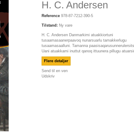
H. C. Andersen
Reference
978-87-7212-390-5
Tilstand:
Ny vare
H. C. Andersen Danmarkimi atuakkiortuni
tusaamasaanerpaavoq nunarsuarlu tamakkerlugu
tusaamasaalluni. Tamanna paasisaqarusunnerulersits
Uani atuakkami inuttut qanoq ittuunera pillugu atuarsi
Flere detaljer
Send til en ven
Udskriv