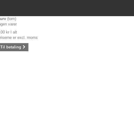
urv
(tom)
ngen varer
,00 kr
I alt
riserne er excl. moms
Til betaling