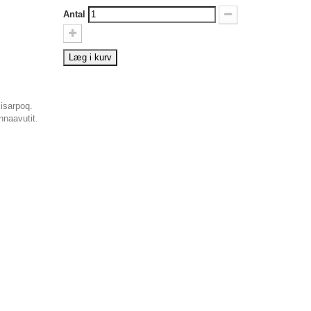
Antal
Læg i kurv
isarpoq.
nnaavutit.