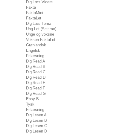
DigiLæs Videre
Fakta
FaktaMini
FaktaLet
DigiLæs Tema
Ung Let (Seismo)
Unge og voksne
Voksen FaktaLet
Grønlandsk
Engelsk
Frilæsning
DigiRead A
DigiRead B
DigiRead C
DigiRead D
DigiRead E
DigiRead F
DigiRead G
Easy B
Tysk
Frilæsning
DigiLesen A
DigiLesen B
DigiLesen C
DigiLesen D