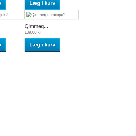
v
Læg i kurv
Qimmeq...
139,00 kr
v
Læg i kurv