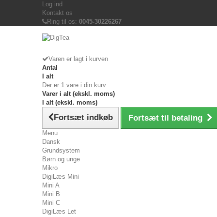
Log ind
Kontakt os
Ring til os:
0045-30226267
Varen er lagt i kurven
Antal
I alt
Der er 1 vare i din kurv
Varer i alt (ekskl. moms)
I alt (ekskl. moms)
Fortsæt indkøb
Fortsæt til betaling
Menu
Dansk
Grundsystem
Børn og unge
Mikro
DigiLæs Mini
Mini A
Mini B
Mini C
DigiLæs Let