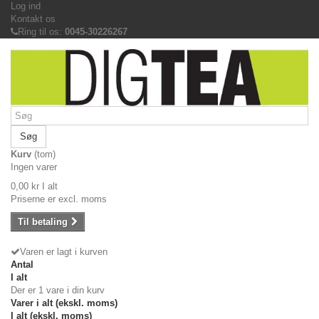
Log ind
Kontakt os
Ring til os:
0045-30226267
Søg
Kurv
(tom)
Ingen varer
0,00 kr
I alt
Priserne er excl. moms
Til betaling
Varen er lagt i kurven
Antal
I alt
Der er 1 vare i din kurv
Varer i alt (ekskl. moms)
I alt (ekskl. moms)