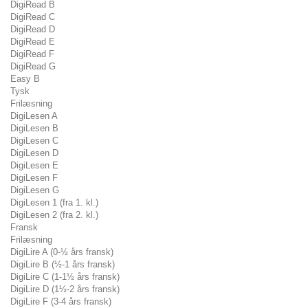
DigiRead B
DigiRead C
DigiRead D
DigiRead E
DigiRead F
DigiRead G
Easy B
Tysk
Frilæsning
DigiLesen A
DigiLesen B
DigiLesen C
DigiLesen D
DigiLesen E
DigiLesen F
DigiLesen G
DigiLesen 1 (fra 1. kl.)
DigiLesen 2 (fra 2. kl.)
Fransk
Frilæsning
DigiLire A (0-½ års fransk)
DigiLire B (½-1 års fransk)
DigiLire C (1-1½ års fransk)
DigiLire D (1½-2 års fransk)
DigiLire F (3-4 års fransk)