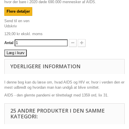
hvor der bare i 2020 døde 690.000 mennesker af AIDS.
Flere detaljer
Send til en ven
Udskriv
129,00 kr
ekskl. moms
Antal
Læg i kurv
YDERLIGERE INFORMATION
I denne bog kan du læse om, hvad AIDS og HIV er, hvor i verden den er
mest udbredt og hvordan man kan undgå at blive smittet.
AIDS - den glemte pandemi er tilrettelagt med 1359 ord, lix 31.
25 ANDRE PRODUKTER I DEN SAMME
KATEGORI: