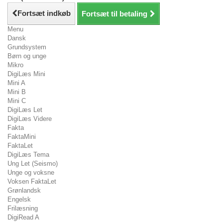
Fortsæt indkøb
Fortsæt til betaling
Menu
Dansk
Grundsystem
Børn og unge
Mikro
DigiLæs Mini
Mini A
Mini B
Mini C
DigiLæs Let
DigiLæs Videre
Fakta
FaktaMini
FaktaLet
DigiLæs Tema
Ung Let (Seismo)
Unge og voksne
Voksen FaktaLet
Grønlandsk
Engelsk
Frilæsning
DigiRead A