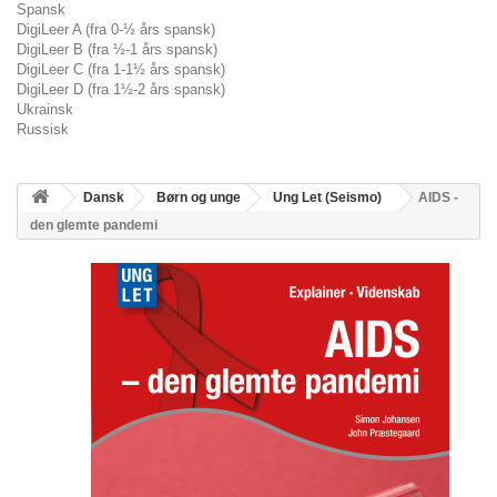
Spansk
DigiLeer A (fra 0-½ års spansk)
DigiLeer B (fra ½-1 års spansk)
DigiLeer C (fra 1-1½ års spansk)
DigiLeer D (fra 1½-2 års spansk)
Ukrainsk
Russisk
Dansk
Børn og unge
Ung Let (Seismo)
AIDS -
den glemte pandemi