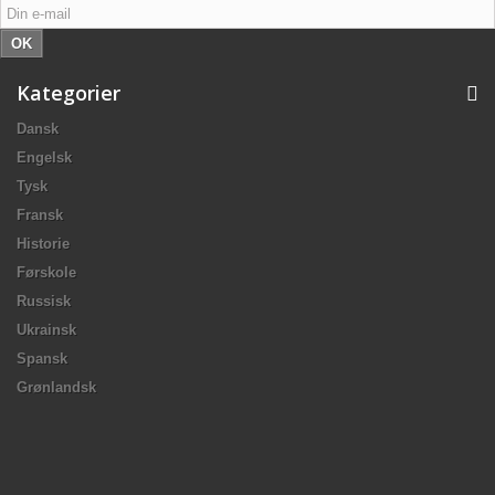
OK
Kategorier
Dansk
Engelsk
Tysk
Fransk
Historie
Førskole
Russisk
Ukrainsk
Spansk
Grønlandsk