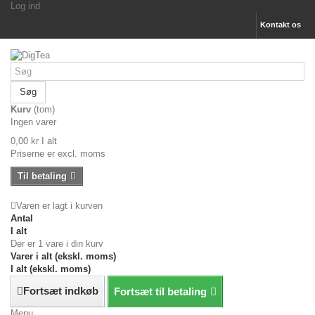
Log ind
Kontakt os
Søg
Kurv
(tom)
Ingen varer
0,00 kr
I alt
Priserne er excl. moms
Til betaling
Varen er lagt i kurven
Antal
I alt
Der er 1 vare i din kurv
Varer i alt (ekskl. moms)
I alt (ekskl. moms)
Fortsæt indkøb
Fortsæt til betaling
Menu