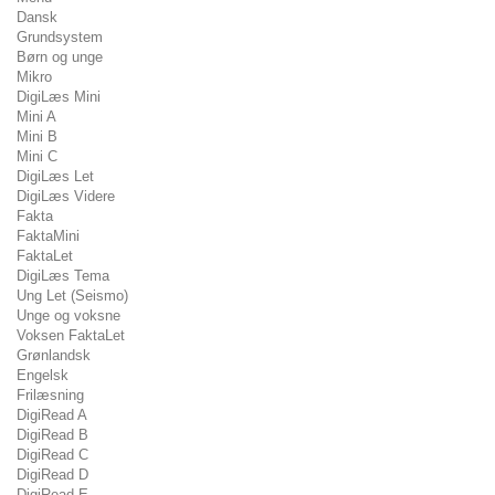
Dansk
Grundsystem
Børn og unge
Mikro
DigiLæs Mini
Mini A
Mini B
Mini C
DigiLæs Let
DigiLæs Videre
Fakta
FaktaMini
FaktaLet
DigiLæs Tema
Ung Let (Seismo)
Unge og voksne
Voksen FaktaLet
Grønlandsk
Engelsk
Frilæsning
DigiRead A
DigiRead B
DigiRead C
DigiRead D
DigiRead E