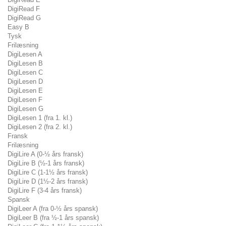
DigiRead F
DigiRead G
Easy B
Tysk
Frilæsning
DigiLesen A
DigiLesen B
DigiLesen C
DigiLesen D
DigiLesen E
DigiLesen F
DigiLesen G
DigiLesen 1 (fra 1. kl.)
DigiLesen 2 (fra 2. kl.)
Fransk
Frilæsning
DigiLire A (0-½ års fransk)
DigiLire B (½-1 års fransk)
DigiLire C (1-1½ års fransk)
DigiLire D (1½-2 års fransk)
DigiLire F (3-4 års fransk)
Spansk
DigiLeer A (fra 0-½ års spansk)
DigiLeer B (fra ½-1 års spansk)