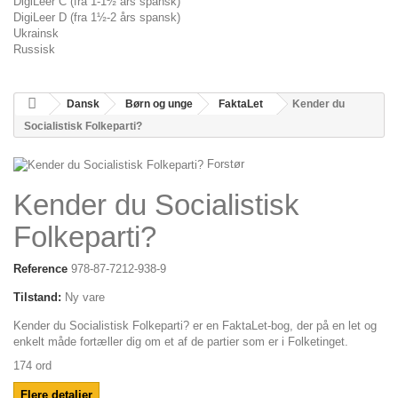
DigiLeer C (fra 1-1½ års spansk)
DigiLeer D (fra 1½-2 års spansk)
Ukrainsk
Russisk
Dansk
Børn og unge
FaktaLet
Kender du
Socialistisk Folkeparti?
Forstør
Kender du Socialistisk
Folkeparti?
Reference
978-87-7212-938-9
Tilstand:
Ny vare
Kender du Socialistisk Folkeparti? er en FaktaLet-bog, der på en let og
enkelt måde fortæller dig om et af de partier som er i Folketinget.
174 ord
Flere detaljer