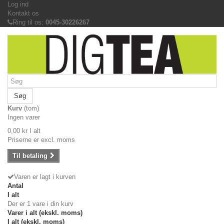
Log ind
Kontakt os
Ring til os:
0045-30226267
Søg
Kurv
(tom)
Ingen varer
0,00 kr
I alt
Priserne er excl. moms
Til betaling
Varen er lagt i kurven
Antal
I alt
Der er 1 vare i din kurv
Varer i alt (ekskl. moms)
I alt (ekskl. moms)