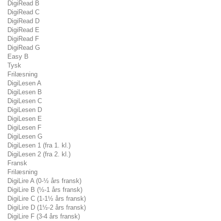
DigiRead B
DigiRead C
DigiRead D
DigiRead E
DigiRead F
DigiRead G
Easy B
Tysk
Frilæsning
DigiLesen A
DigiLesen B
DigiLesen C
DigiLesen D
DigiLesen E
DigiLesen F
DigiLesen G
DigiLesen 1 (fra 1. kl.)
DigiLesen 2 (fra 2. kl.)
Fransk
Frilæsning
DigiLire A (0-½ års fransk)
DigiLire B (½-1 års fransk)
DigiLire C (1-1½ års fransk)
DigiLire D (1½-2 års fransk)
DigiLire F (3-4 års fransk)