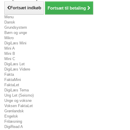
Fortsæt indkøb
Fortsæt til betaling
Menu
Dansk
Grundsystem
Børn og unge
Mikro
DigiLæs Mini
Mini A
Mini B
Mini C
DigiLæs Let
DigiLæs Videre
Fakta
FaktaMini
FaktaLet
DigiLæs Tema
Ung Let (Seismo)
Unge og voksne
Voksen FaktaLet
Grønlandsk
Engelsk
Frilæsning
DigiRead A