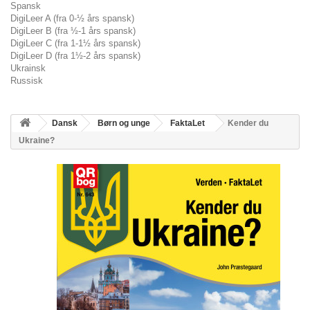
Spansk
DigiLeer A (fra 0-½ års spansk)
DigiLeer B (fra ½-1 års spansk)
DigiLeer C (fra 1-1½ års spansk)
DigiLeer D (fra 1½-2 års spansk)
Ukrainsk
Russisk
Dansk
Børn og unge
FaktaLet
Kender du
Ukraine?