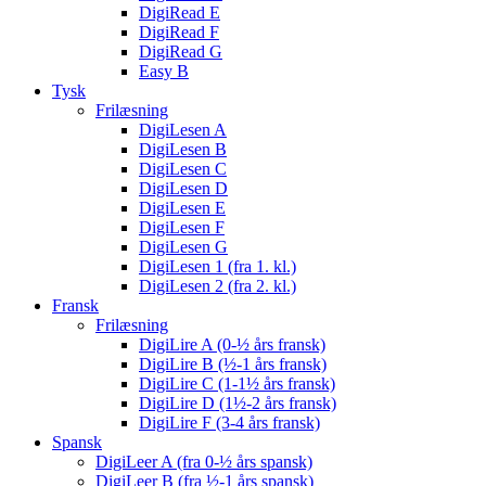
DigiRead E
DigiRead F
DigiRead G
Easy B
Tysk
Frilæsning
DigiLesen A
DigiLesen B
DigiLesen C
DigiLesen D
DigiLesen E
DigiLesen F
DigiLesen G
DigiLesen 1 (fra 1. kl.)
DigiLesen 2 (fra 2. kl.)
Fransk
Frilæsning
DigiLire A (0-½ års fransk)
DigiLire B (½-1 års fransk)
DigiLire C (1-1½ års fransk)
DigiLire D (1½-2 års fransk)
DigiLire F (3-4 års fransk)
Spansk
DigiLeer A (fra 0-½ års spansk)
DigiLeer B (fra ½-1 års spansk)