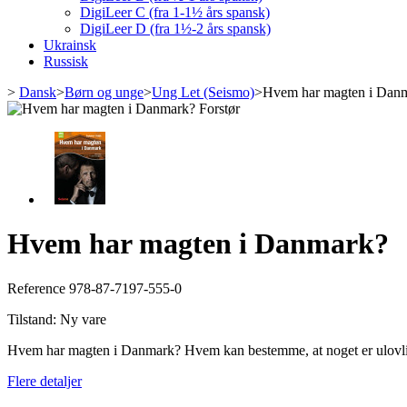
DigiLeer C (fra 1-1½ års spansk)
DigiLeer D (fra 1½-2 års spansk)
Ukrainsk
Russisk
>
Dansk
>
Børn og unge
>
Ung Let (Seismo)
>
Hvem har magten i Dan
Forstør
Hvem har magten i Danmark?
Reference
978-87-7197-555-0
Tilstand:
Ny vare
Hvem har magten i Danmark? Hvem kan bestemme, at noget er ulovligt
Flere detaljer