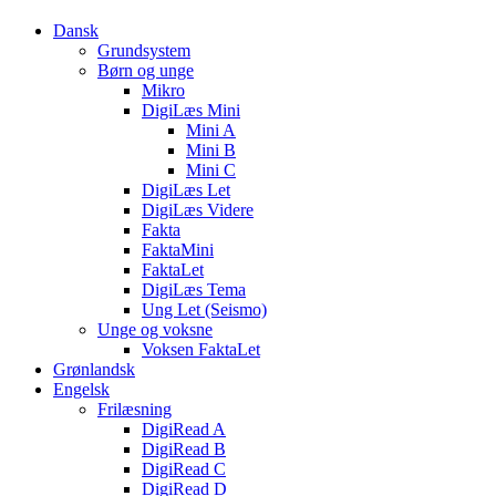
Dansk
Grundsystem
Børn og unge
Mikro
DigiLæs Mini
Mini A
Mini B
Mini C
DigiLæs Let
DigiLæs Videre
Fakta
FaktaMini
FaktaLet
DigiLæs Tema
Ung Let (Seismo)
Unge og voksne
Voksen FaktaLet
Grønlandsk
Engelsk
Frilæsning
DigiRead A
DigiRead B
DigiRead C
DigiRead D