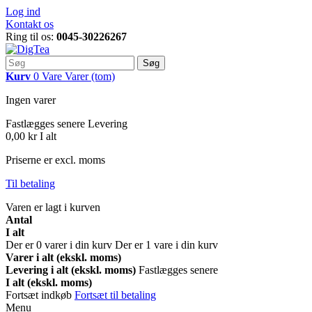
Log ind
Kontakt os
Ring til os:
0045-30226267
Søg
Kurv
0
Vare
Varer
(tom)
Ingen varer
Fastlægges senere
Levering
0,00 kr
I alt
Priserne er excl. moms
Til betaling
Varen er lagt i kurven
Antal
I alt
Der er
0
varer i din kurv
Der er 1 vare i din kurv
Varer i alt (ekskl. moms)
Levering i alt (ekskl. moms)
Fastlægges senere
I alt (ekskl. moms)
Fortsæt indkøb
Fortsæt til betaling
Menu