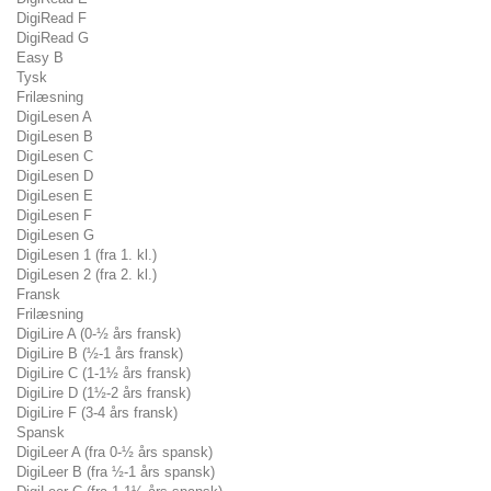
DigiRead F
DigiRead G
Easy B
Tysk
Frilæsning
DigiLesen A
DigiLesen B
DigiLesen C
DigiLesen D
DigiLesen E
DigiLesen F
DigiLesen G
DigiLesen 1 (fra 1. kl.)
DigiLesen 2 (fra 2. kl.)
Fransk
Frilæsning
DigiLire A (0-½ års fransk)
DigiLire B (½-1 års fransk)
DigiLire C (1-1½ års fransk)
DigiLire D (1½-2 års fransk)
DigiLire F (3-4 års fransk)
Spansk
DigiLeer A (fra 0-½ års spansk)
DigiLeer B (fra ½-1 års spansk)