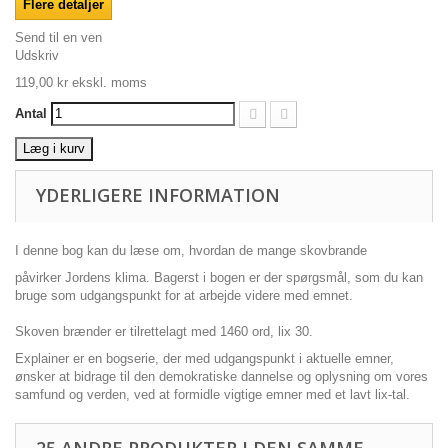
Flere detaljer
Send til en ven
Udskriv
119,00 kr
ekskl. moms
Antal
Læg i kurv
YDERLIGERE INFORMATION
I denne bog kan du læse om, hvordan de mange skovbrande
påvirker Jordens klima. Bagerst i bogen er der spørgsmål, som du kan
bruge som udgangspunkt for at arbejde videre med emnet.
Skoven brænder er tilrettelagt med 1460 ord, lix 30.
Explainer er en bogserie, der med udgangspunkt i aktuelle emner,
ønsker at bidrage til den demokratiske dannelse og oplysning om vores
samfund og verden, ved at formidle vigtige emner med et lavt lix-tal.
25 ANDRE PRODUKTER I DEN SAMME