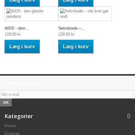
AIDS - den...
Selvskade –...
129,00 kr
129,00 kr
Læg i kurv
Læg i kurv
NYHEDSBREV
OK
Kategorier
Dansk
Engelsk