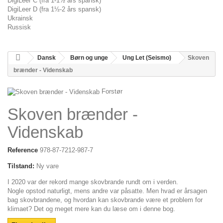
DigiLeer C (fra 1-1½ års spansk)
DigiLeer D (fra 1½-2 års spansk)
Ukrainsk
Russisk
Dansk
Børn og unge
Ung Let (Seismo)
Skoven
brænder - Videnskab
Forstør
Skoven brænder -
Videnskab
Reference
978-87-7212-987-7
Tilstand:
Ny vare
I 2020 var der rekord mange skovbrande rundt om i verden.
Nogle opstod naturligt, mens andre var påsatte. Men hvad er årsagen
bag skovbrandene, og hvordan kan skovbrande være et problem for
klimaet? Det og meget mere kan du læse om i denne bog.