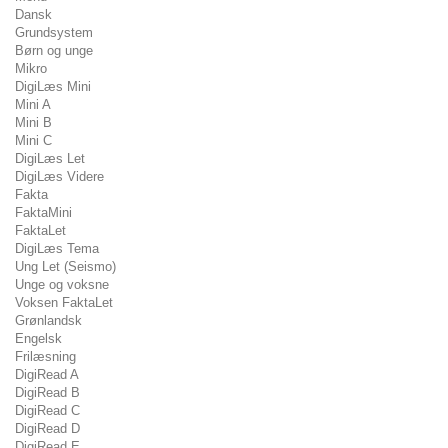
Dansk
Grundsystem
Børn og unge
Mikro
DigiLæs Mini
Mini A
Mini B
Mini C
DigiLæs Let
DigiLæs Videre
Fakta
FaktaMini
FaktaLet
DigiLæs Tema
Ung Let (Seismo)
Unge og voksne
Voksen FaktaLet
Grønlandsk
Engelsk
Frilæsning
DigiRead A
DigiRead B
DigiRead C
DigiRead D
DigiRead E