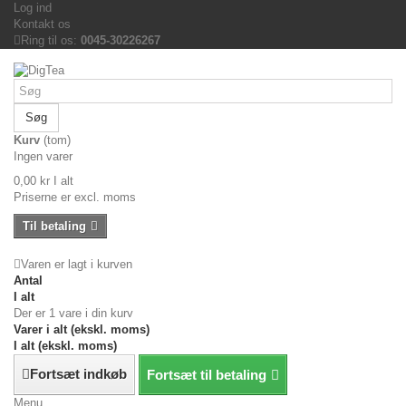
Log ind
Kontakt os
Ring til os:
0045-30226267
Søg
Kurv
(tom)
Ingen varer
0,00 kr
I alt
Priserne er excl. moms
Til betaling
Varen er lagt i kurven
Antal
I alt
Der er 1 vare i din kurv
Varer i alt (ekskl. moms)
I alt (ekskl. moms)
Fortsæt indkøb
Fortsæt til betaling
Menu