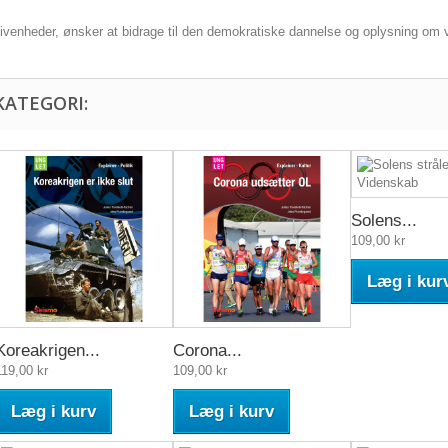
givenheder, ønsker at bidrage til den demokratiske dannelse og oplysning om
KATEGORI:
Solens...
109,00 kr
Læg i kur
Koreakrigen...
Corona...
119,00 kr
109,00 kr
Læg i kurv
Læg i kurv