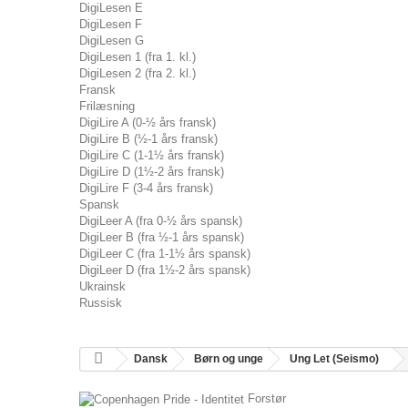
DigiLesen E
DigiLesen F
DigiLesen G
DigiLesen 1 (fra 1. kl.)
DigiLesen 2 (fra 2. kl.)
Fransk
Frilæsning
DigiLire A (0-½ års fransk)
DigiLire B (½-1 års fransk)
DigiLire C (1-1½ års fransk)
DigiLire D (1½-2 års fransk)
DigiLire F (3-4 års fransk)
Spansk
DigiLeer A (fra 0-½ års spansk)
DigiLeer B (fra ½-1 års spansk)
DigiLeer C (fra 1-1½ års spansk)
DigiLeer D (fra 1½-2 års spansk)
Ukrainsk
Russisk
Dansk
Børn og unge
Ung Let (Seismo)
Forstør