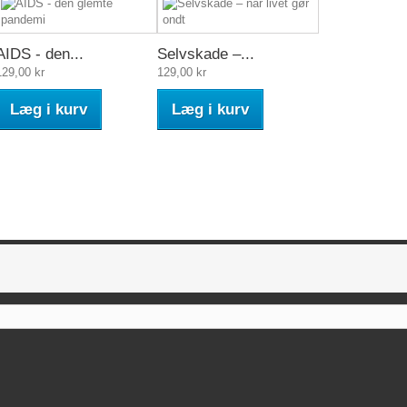
AIDS - den...
Selvskade –...
129,00 kr
129,00 kr
Læg i kurv
Læg i kurv