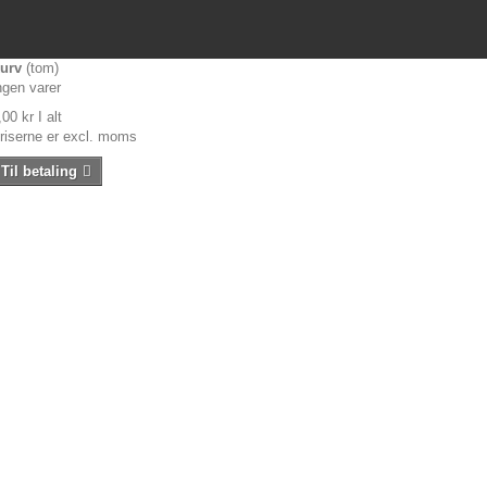
urv
(tom)
ngen varer
,00 kr
I alt
riserne er excl. moms
Til betaling