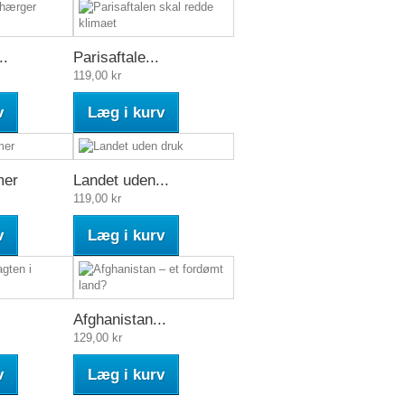
..
Parisaftale...
119,00 kr
v
Læg i kurv
mer
Landet uden...
119,00 kr
v
Læg i kurv
Afghanistan...
129,00 kr
v
Læg i kurv