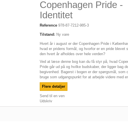
Copenhagen Pride -
Identitet
Reference
978-87-7212-985-3
Tilstand:
Ny vare
Hvert år i august er der Copenhagen Pride i Københ
hvad er pridens formål, og hvorfor er en pride blevet s
den hvert år afholdes over hele verden?
Ved at læse denne bog kan du få styr på, hvad Cop
Pride går ud på og hvilke budskaber, der ligger bag d
begivenhed. Bagerst i bogen er der spørgsmål, som 
bruge som udgangspunkt for at arbejde videre med e
Flere detaljer
Send til en ven
Udskriv