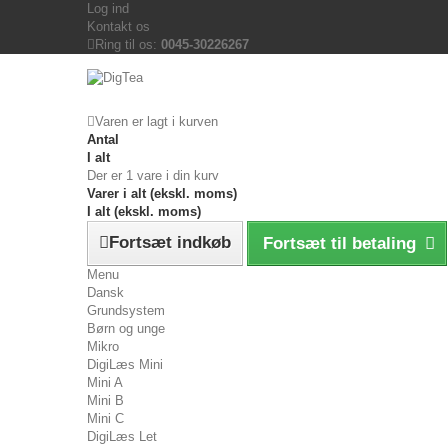
Log ind
Kontakt os
Ring til os:
0045-30226267
Varen er lagt i kurven
Antal
I alt
Der er 1 vare i din kurv
Varer i alt (ekskl. moms)
I alt (ekskl. moms)
Fortsæt indkøb
Fortsæt til betaling
Menu
Dansk
Grundsystem
Børn og unge
Mikro
DigiLæs Mini
Mini A
Mini B
Mini C
DigiLæs Let