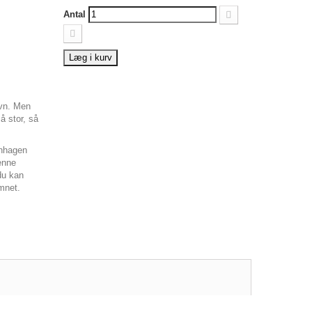
Antal
Læg i kurv
avn. Men
å stor, så
enhagen
enne
du kan
mnet.