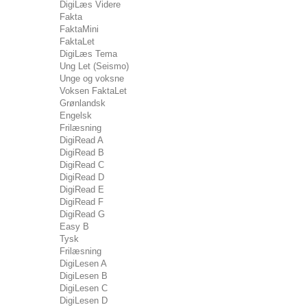
DigiLæs Videre
Fakta
FaktaMini
FaktaLet
DigiLæs Tema
Ung Let (Seismo)
Unge og voksne
Voksen FaktaLet
Grønlandsk
Engelsk
Frilæsning
DigiRead A
DigiRead B
DigiRead C
DigiRead D
DigiRead E
DigiRead F
DigiRead G
Easy B
Tysk
Frilæsning
DigiLesen A
DigiLesen B
DigiLesen C
DigiLesen D