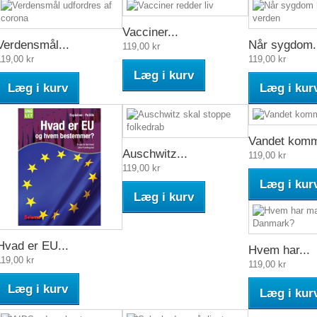
Vacciner...
Verdensmål...
Når sygdom.
119,00 kr
119,00 kr
119,00 kr
Læg i kurv
Læg i kurv
Læg i kur
Vandet kom
Auschwitz...
119,00 kr
119,00 kr
Læg i kur
Læg i kurv
Hvad er EU...
Hvem har...
119,00 kr
119,00 kr
Læg i kurv
Læg i kur