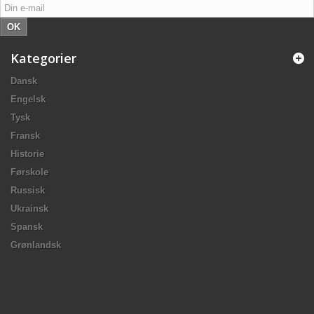
OK
Kategorier
Dansk
Engelsk
Tysk
Fransk
Historie
Førskole
Russisk
Ukrainsk
Spansk
Grønlandsk