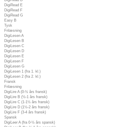
DigiRead E
DigiRead F
DigiRead G
Easy B
Tysk
Frilæsning
DigiLesen A
DigiLesen B
DigiLesen C
DigiLesen D
DigiLesen E
DigiLesen F
DigiLesen G
DigiLesen 1 (fra 1. kl.)
DigiLesen 2 (fra 2. kl.)
Fransk
Frilæsning
DigiLire A (0-½ års fransk)
DigiLire B (½-1 års fransk)
DigiLire C (1-1½ års fransk)
DigiLire D (1½-2 års fransk)
DigiLire F (3-4 års fransk)
Spansk
DigiLeer A (fra 0-½ års spansk)