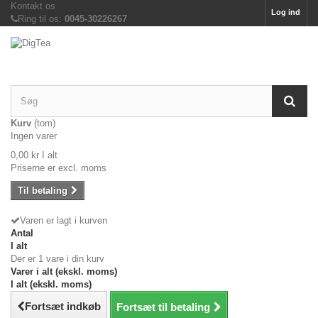
Kontakt os
Log ind
Ring til os:
0045-30226267
Kurv
(tom)
Ingen varer
0,00 kr
I alt
Priserne er excl. moms
Til betaling
Varen er lagt i kurven
Antal
I alt
Der er 1 vare i din kurv
Varer i alt (ekskl. moms)
I alt (ekskl. moms)
Fortsæt indkøb
Fortsæt til betaling