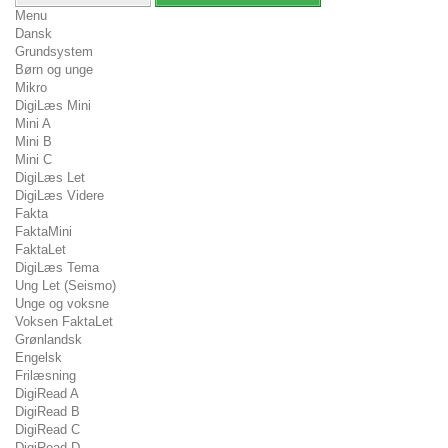
Menu
Dansk
Grundsystem
Børn og unge
Mikro
DigiLæs Mini
Mini A
Mini B
Mini C
DigiLæs Let
DigiLæs Videre
Fakta
FaktaMini
FaktaLet
DigiLæs Tema
Ung Let (Seismo)
Unge og voksne
Voksen FaktaLet
Grønlandsk
Engelsk
Frilæsning
DigiRead A
DigiRead B
DigiRead C
DigiRead D