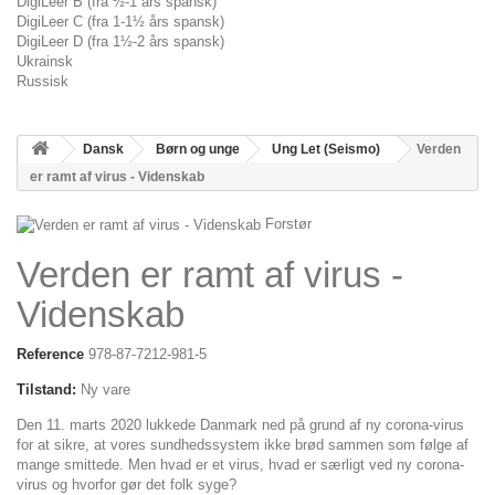
DigiLeer B (fra ½-1 års spansk)
DigiLeer C (fra 1-1½ års spansk)
DigiLeer D (fra 1½-2 års spansk)
Ukrainsk
Russisk
Dansk
Børn og unge
Ung Let (Seismo)
Verden
er ramt af virus - Videnskab
Forstør
Verden er ramt af virus -
Videnskab
Reference
978-87-7212-981-5
Tilstand:
Ny vare
Den 11. marts 2020 lukkede Danmark ned på grund af ny corona-virus
for at sikre, at vores sundhedssystem ikke brød sammen som følge af
mange smittede. Men hvad er et virus, hvad er særligt ved ny corona-
virus og hvorfor gør det folk syge?