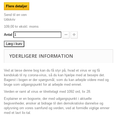
Flere detaljer
Send til en ven
Udskriv
109,00 kr
ekskl. moms
Antal
Læg i kurv
YDERLIGERE INFORMATION
Ved at læse denne bog kan du få styr på, hvad et virus er og få
kendskab til ny corona-virus, så du kan hjælpe med at besejre det.
Bagerst i bogen er der spørgsmål, som du kan arbejde videre med og
bruge som udgangspunkt for at arbejde med emnet.
Verden er ramt af virus er tilrettelagt med 1092 ord, lix 28.
Explainer er en bogserie, der med udgangspunkt i aktuelle
begivenheder, ønsker at bidrage til den demokratiske dannelse og
oplysning om vores samfund og verden, ved at formidle vigtige emner
med et lavt lix-tal.