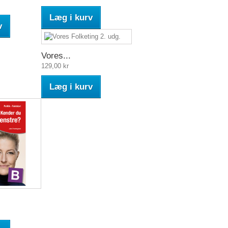
Læg i kurv
v
Vores...
129,00 kr
Læg i kurv