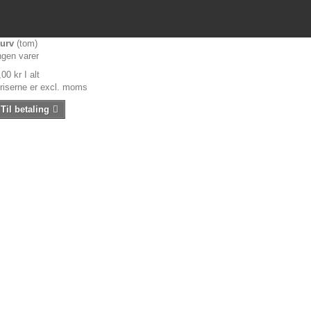
urv
(tom)
ngen varer
,00 kr
I alt
riserne er excl. moms
Til betaling