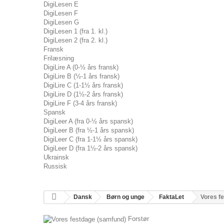
DigiLesen E
DigiLesen F
DigiLesen G
DigiLesen 1 (fra 1. kl.)
DigiLesen 2 (fra 2. kl.)
Fransk
Frilæsning
DigiLire A (0-½ års fransk)
DigiLire B (½-1 års fransk)
DigiLire C (1-1½ års fransk)
DigiLire D (1½-2 års fransk)
DigiLire F (3-4 års fransk)
Spansk
DigiLeer A (fra 0-½ års spansk)
DigiLeer B (fra ½-1 års spansk)
DigiLeer C (fra 1-1½ års spansk)
DigiLeer D (fra 1½-2 års spansk)
Ukrainsk
Russisk
Dansk
Børn og unge
FaktaLet
Vores f
Forstør