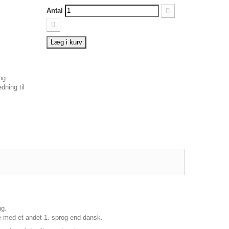
Antal
Læg i kurv
og
dning til
ng.
e med et andet 1. sprog end dansk.