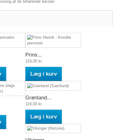
ning af de tilhørende tekster.
Prins...
119,00 kr
v
Læg i kurv
Grønland...
119,00 kr
Læg i kurv
v