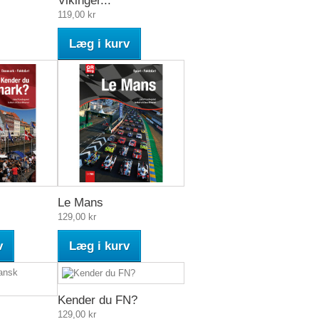
Vikinger...
119,00 kr
Læg i kurv
Le Mans
129,00 kr
v
Læg i kurv
Kender du FN?
129,00 kr