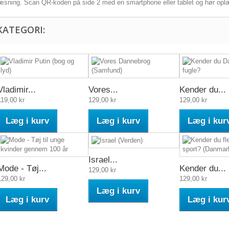
læsning. Scan QR-koden på side 2 med en smartphone eller tablet og hør oplæs
KATEGORI:
Vladimir...
Vores...
Kender du...
119,00 kr
129,00 kr
129,00 kr
Læg i kurv
Læg i kurv
Læg i kur
Israel...
Mode - Tøj...
Kender du...
129,00 kr
129,00 kr
129,00 kr
Læg i kurv
Læg i kurv
Læg i kur