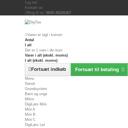
Log ind
Kontakt os
Ring til os:
0045-30226267
Varen er lagt i kurven
Antal
I alt
Der er 1 vare i din kurv
Varer i alt (ekskl. moms)
I alt (ekskl. moms)
Fortsæt indkøb
Fortsæt til betaling
Menu
Dansk
Grundsystem
Børn og unge
Mikro
DigiLæs Mini
Mini A
Mini B
Mini C
DigiLæs Let