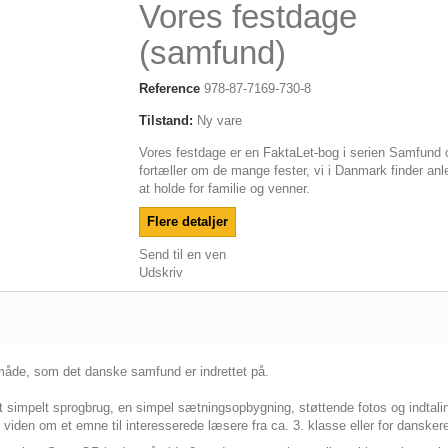
Vores festdage
(samfund)
Reference
978-87-7169-730-8
Tilstand:
Ny vare
Vores festdage er en FaktaLet-bog i serien Samfund 
fortæller om de mange fester, vi i Danmark finder anle
at holde for familie og venner.
Flere detaljer
Send til en ven
Udskriv
åde, som det danske samfund er indrettet på.
 simpelt sprogbrug, en simpel sætningsopbygning, støttende fotos og indtali
iden om et emne til interesserede læsere fra ca. 3. klasse eller for dansker