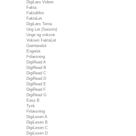
DigiLæs Videre
Fakta
FaktaMini
FaktaLet
DigiLæs Tema
Ung Let (Seismo)
Unge og voksne
Voksen FaktaLet
Grønlandsk
Engelsk
Frilæsning
DigiRead A
DigiRead B
DigiRead C
DigiRead D
DigiRead E
DigiRead F
DigiRead G
Easy B
Tysk
Frilæsning
DigiLesen A
DigiLesen B
DigiLesen C
DigiLesen D