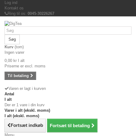
Log ind
Kontakt os
Ring til os:
0045-30226267
Søg
Kurv
(tom)
Ingen varer
0,00 kr
I alt
Priserne er excl. moms
Til betaling
Varen er lagt i kurven
Antal
I alt
Der er 1 vare i din kurv
Varer i alt (ekskl. moms)
I alt (ekskl. moms)
Fortsæt indkøb
Fortsæt til betaling
Menu