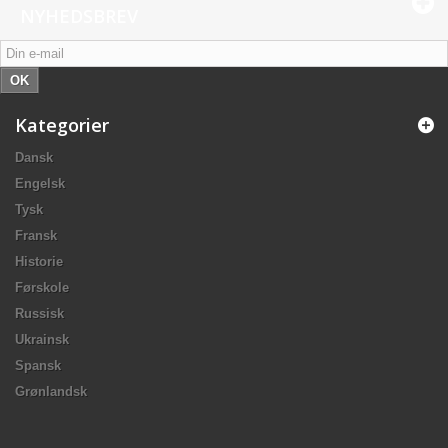
NYHEDSBREV
OK
Kategorier
Dansk
Engelsk
Tysk
Fransk
Historie
Førskole
Russisk
Ukrainsk
Spansk
Grønlandsk