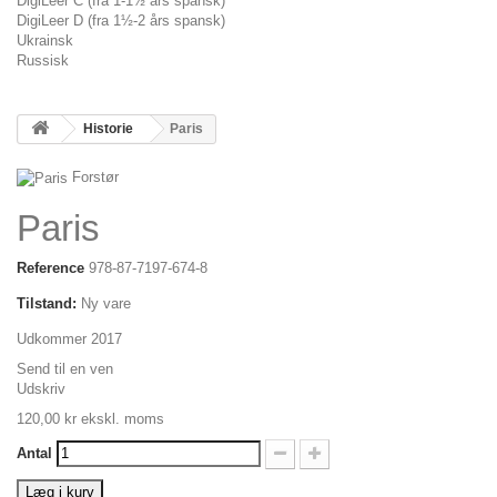
DigiLeer C (fra 1-1½ års spansk)
DigiLeer D (fra 1½-2 års spansk)
Ukrainsk
Russisk
Historie
Paris
Forstør
Paris
Reference
978-87-7197-674-8
Tilstand:
Ny vare
Udkommer 2017
Send til en ven
Udskriv
120,00 kr
ekskl. moms
Antal
Læg i kurv