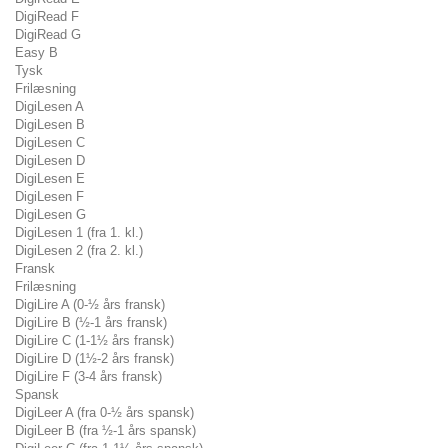
DigiRead F
DigiRead G
Easy B
Tysk
Frilæsning
DigiLesen A
DigiLesen B
DigiLesen C
DigiLesen D
DigiLesen E
DigiLesen F
DigiLesen G
DigiLesen 1 (fra 1. kl.)
DigiLesen 2 (fra 2. kl.)
Fransk
Frilæsning
DigiLire A (0-½ års fransk)
DigiLire B (½-1 års fransk)
DigiLire C (1-1½ års fransk)
DigiLire D (1½-2 års fransk)
DigiLire F (3-4 års fransk)
Spansk
DigiLeer A (fra 0-½ års spansk)
DigiLeer B (fra ½-1 års spansk)