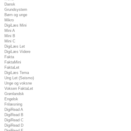
Dansk
Grundsystem
Børn og unge
Mikro
DigiLæs Mini
Mini A
Mini B
Mini C
DigiLæs Let
DigiLæs Videre
Fakta
FaktaMini
FaktaLet
DigiLæs Tema
Ung Let (Seismo)
Unge og voksne
Voksen FaktaLet
Grønlandsk
Engelsk
Frilæsning
DigiRead A
DigiRead B
DigiRead C
DigiRead D
DigiRead E