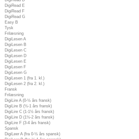
DigiRead E
DigiRead F
DigiRead G
Easy B
Tysk
Frilæsning
DigiLesen A
DigiLesen B
DigiLesen C
DigiLesen D
DigiLesen E
DigiLesen F
DigiLesen G
DigiLesen 1 (fra 1. kl.)
DigiLesen 2 (fra 2. kl.)
Fransk
Frilæsning
DigiLire A (0-½ års fransk)
DigiLire B (½-1 års fransk)
DigiLire C (1-1½ års fransk)
DigiLire D (1½-2 års fransk)
DigiLire F (3-4 års fransk)
Spansk
DigiLeer A (fra 0-½ års spansk)