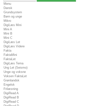
Menu
Dansk
Grundsystem
Børn og unge
Mikro
DigiLæs Mini
Mini A
Mini B
Mini C
DigiLæs Let
DigiLæs Videre
Fakta
FaktaMini
FaktaLet
DigiLæs Tema
Ung Let (Seismo)
Unge og voksne
Voksen FaktaLet
Grønlandsk
Engelsk
Frilæsning
DigiRead A
DigiRead B
DigiRead C
DigiRead D