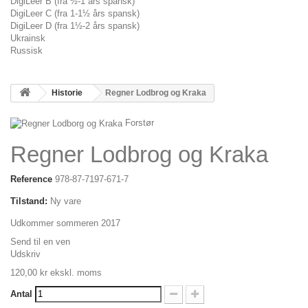
DigiLeer B (fra ½-1 års spansk)
DigiLeer C (fra 1-1½ års spansk)
DigiLeer D (fra 1½-2 års spansk)
Ukrainsk
Russisk
Historie
Regner Lodbrog og Kraka
Forstør
Regner Lodbrog og Kraka
Reference
978-87-7197-671-7
Tilstand:
Ny vare
Udkommer sommeren 2017
Send til en ven
Udskriv
120,00 kr
ekskl. moms
Antal