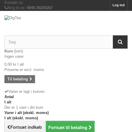
Kontakt os
Log ind
Ring til os:
0045-30226267
Kurv
(tom)
Ingen varer
0,00 kr
I alt
Priserne er excl. moms
Til betaling
Varen er lagt i kurven
Antal
I alt
Der er 1 vare i din kurv
Varer i alt (ekskl. moms)
I alt (ekskl. moms)
Fortsæt indkøb
Fortsæt til betaling