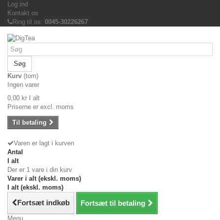
Log ind
Kontakt os
Ring til os:
0045-30226267
Søg
Kurv
(tom)
Ingen varer
0,00 kr
I alt
Priserne er excl. moms
Til betaling
Varen er lagt i kurven
Antal
I alt
Der er 1 vare i din kurv
Varer i alt (ekskl. moms)
I alt (ekskl. moms)
Fortsæt indkøb
Fortsæt til betaling
Menu