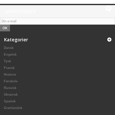
NYHEDSBREV
OK
Kategorier
Dansk
Engelsk
Tysk
Fransk
Historie
Førskole
Russisk
Ukrainsk
Spansk
Grønlandsk