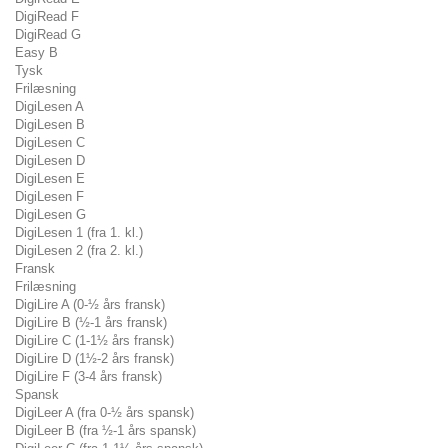
DigiRead F
DigiRead G
Easy B
Tysk
Frilæsning
DigiLesen A
DigiLesen B
DigiLesen C
DigiLesen D
DigiLesen E
DigiLesen F
DigiLesen G
DigiLesen 1 (fra 1. kl.)
DigiLesen 2 (fra 2. kl.)
Fransk
Frilæsning
DigiLire A (0-½ års fransk)
DigiLire B (½-1 års fransk)
DigiLire C (1-1½ års fransk)
DigiLire D (1½-2 års fransk)
DigiLire F (3-4 års fransk)
Spansk
DigiLeer A (fra 0-½ års spansk)
DigiLeer B (fra ½-1 års spansk)