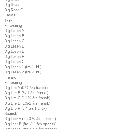
DigiRead F
DigiRead G
Easy B
Tysk
Frilæsning
DigiLesen A
DigiLesen B
DigiLesen C
DigiLesen D
DigiLesen E
DigiLesen F
DigiLesen G
DigiLesen 1 (fra 1. kl.)
DigiLesen 2 (fra 2. kl.)
Fransk
Frilæsning
DigiLire A (0-½ års fransk)
DigiLire B (½-1 års fransk)
DigiLire C (1-1½ års fransk)
DigiLire D (1½-2 års fransk)
DigiLire F (3-4 års fransk)
Spansk
DigiLeer A (fra 0-½ års spansk)
DigiLeer B (fra ½-1 års spansk)