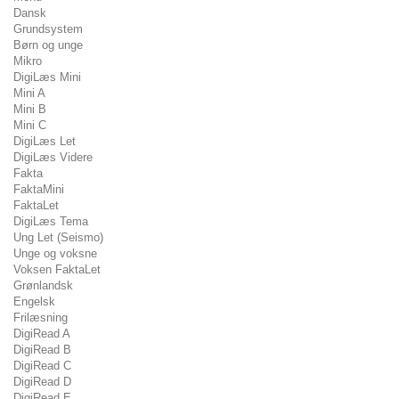
Dansk
Grundsystem
Børn og unge
Mikro
DigiLæs Mini
Mini A
Mini B
Mini C
DigiLæs Let
DigiLæs Videre
Fakta
FaktaMini
FaktaLet
DigiLæs Tema
Ung Let (Seismo)
Unge og voksne
Voksen FaktaLet
Grønlandsk
Engelsk
Frilæsning
DigiRead A
DigiRead B
DigiRead C
DigiRead D
DigiRead E