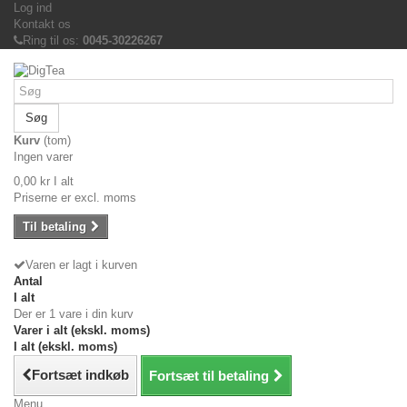
Log ind
Kontakt os
Ring til os:
0045-30226267
Søg
Kurv
(tom)
Ingen varer
0,00 kr
I alt
Priserne er excl. moms
Til betaling
Varen er lagt i kurven
Antal
I alt
Der er 1 vare i din kurv
Varer i alt (ekskl. moms)
I alt (ekskl. moms)
Fortsæt indkøb
Fortsæt til betaling
Menu