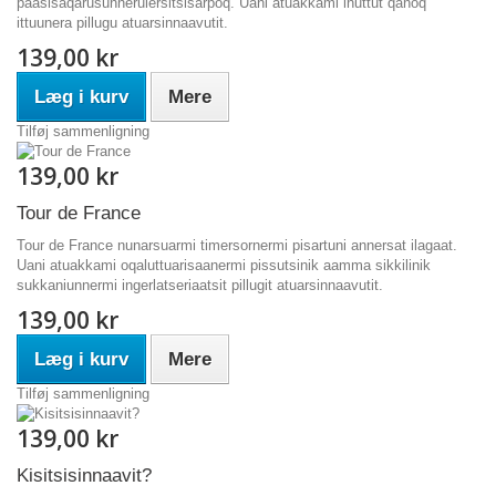
paasisaqarusunnerulersitsisarpoq. Uani atuakkami inuttut qanoq
ittuunera pillugu atuarsinnaavutit.
139,00 kr
Læg i kurv
Mere
Tilføj sammenligning
139,00 kr
Tour de France
Tour de France nunarsuarmi timersornermi pisartuni annersat ilagaat.
Uani atuakkami oqaluttuarisaanermi pissutsinik aamma sikkilinik
sukkaniunnermi ingerlatseriaatsit pillugit atuarsinnaavutit.
139,00 kr
Læg i kurv
Mere
Tilføj sammenligning
139,00 kr
Kisitsisinnaavit?