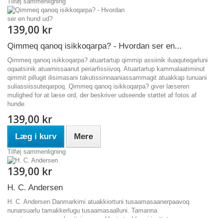
Tilføj sammenligning
139,00 kr
Qimmeq qanoq isikkoqarpa? - Hvordan ser en...
Qimmeq qanoq isikkoqarpa? atuartartup qimmip assiinik iluaquteqarluni
oqaatsinik atuarnissaanut periarfissiivoq. Atuartartup kammalaatiminut
qimmit pillugit ilisimasani takutissinnaaniassammagit atuakkap tunuani
suliassiissuteqarpoq. Qimmeq qanoq isikkoqarpa? giver læseren
mulighed for at læse ord, der beskriver udseende støttet af fotos af
hunde.
139,00 kr
Læg i kurv
Mere
Tilføj sammenligning
139,00 kr
H. C. Andersen
H. C. Andersen Danmarkimi atuakkiortuni tusaamasaanerpaavoq
nunarsuarlu tamakkerlugu tusaamasaalluni. Tamanna