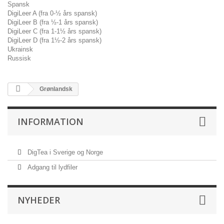
Spansk
DigiLeer A (fra 0-½ års spansk)
DigiLeer B (fra ½-1 års spansk)
DigiLeer C (fra 1-1½ års spansk)
DigiLeer D (fra 1½-2 års spansk)
Ukrainsk
Russisk
Grønlandsk
INFORMATION
DigTea i Sverige og Norge
Adgang til lydfiler
NYHEDER