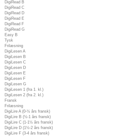
DigiRead B
DigiRead C
DigiRead D
DigiRead E
DigiRead F
DigiRead G
Easy B
Tysk
Frilæsning
DigiLesen A
DigiLesen B
DigiLesen C
DigiLesen D
DigiLesen E
DigiLesen F
DigiLesen G
DigiLesen 1 (fra 1. kl.)
DigiLesen 2 (fra 2. kl.)
Fransk
Frilæsning
DigiLire A (0-½ års fransk)
DigiLire B (½-1 års fransk)
DigiLire C (1-1½ års fransk)
DigiLire D (1½-2 års fransk)
DigiLire F (3-4 års fransk)