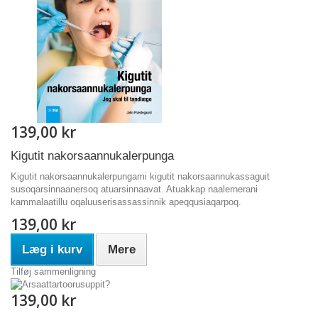
139,00 kr
Kigutit nakorsaannukalerpunga
Kigutit nakorsaannukalerpungami kigutit nakorsaannukassaguit
susoqarsinnaanersoq atuarsinnaavat. Atuakkap naalernerani
kammalaatillu oqaluuserisassassinnik apeqqusiaqarpoq.
139,00 kr
Læg i kurv
Mere
Tilføj sammenligning
139,00 kr