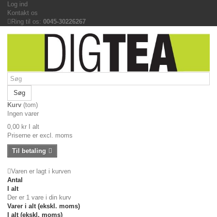
Log ind
Kontakt os
Ring til os:
0045-30226267
Søg
Kurv
(tom)
Ingen varer
0,00 kr
I alt
Priserne er excl. moms
Til betaling
Varen er lagt i kurven
Antal
I alt
Der er 1 vare i din kurv
Varer i alt (ekskl. moms)
I alt (ekskl. moms)