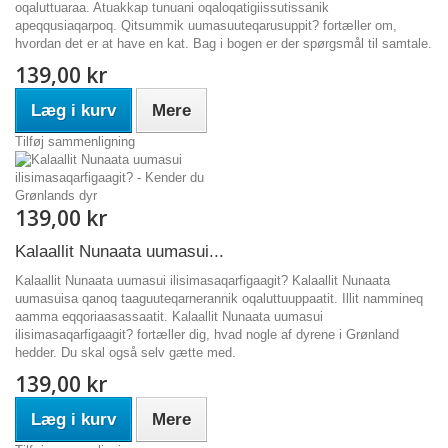
oqaluttuaraa. Atuakkap tunuani oqaloqatigiissutissanik
apeqqusiaqarpoq. Qitsummik uumasuuteqarusuppit? fortæller om,
hvordan det er at have en kat. Bag i bogen er der spørgsmål til samtale.
139,00 kr
Læg i kurv
Mere
Tilføj sammenligning
139,00 kr
Kalaallit Nunaata uumasui...
Kalaallit Nunaata uumasui ilisimasaqarfigaagit? Kalaallit Nunaata
uumasuisa qanoq taaguuteqarnerannik oqaluttuuppaatit. Illit nammineq
aamma eqqoriaasassaatit. Kalaallit Nunaata uumasui
ilisimasaqarfigaagit? fortæller dig, hvad nogle af dyrene i Grønland
hedder. Du skal også selv gætte med.
139,00 kr
Læg i kurv
Mere