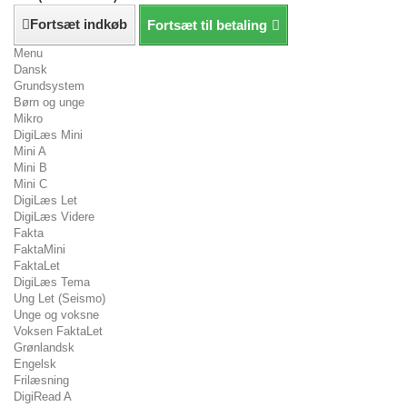
Fortsæt indkøb
Fortsæt til betaling
Menu
Dansk
Grundsystem
Børn og unge
Mikro
DigiLæs Mini
Mini A
Mini B
Mini C
DigiLæs Let
DigiLæs Videre
Fakta
FaktaMini
FaktaLet
DigiLæs Tema
Ung Let (Seismo)
Unge og voksne
Voksen FaktaLet
Grønlandsk
Engelsk
Frilæsning
DigiRead A