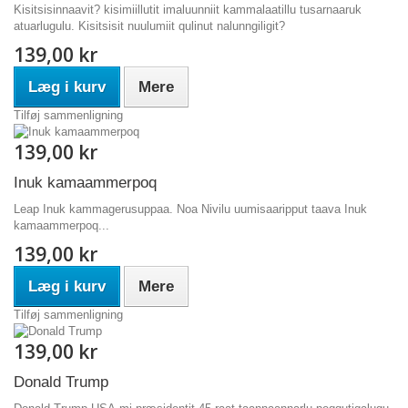
Kisitsisinnaavit? kisimiillutit imaluunniit kammalaatillu tusarnaaruk
atuarlugulu. Kisitsisit nuulumiit qulinut nalunngiligit?
139,00 kr
Læg i kurv
Mere
Tilføj sammenligning
139,00 kr
Inuk kamaammerpoq
Leap Inuk kammagerusuppaa. Noa Nivilu uumisaaripput taava Inuk
kamaammerpoq...
139,00 kr
Læg i kurv
Mere
Tilføj sammenligning
139,00 kr
Donald Trump