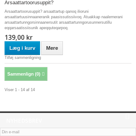
Arsaattartoorusuppit?
Arsaattartoorusuppit? arsaattartup qanoq ilioruni
arsaattartuusinnaaneranik paasissutissiivoq. Atuakkap naalernerani
arsaattartunngorsinnaanersutit arsaattartunngorusunnersutillu
eqqarsaatissiisunik apeqquteqarpoq.
139,00 kr
Læg i kurv
Mere
Tilføj sammenligning
Sammenlign (
0
)
Viser 1 - 14 af 14
NYHEDSBREV