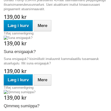
Donald Trump USA-mi præsidentit 45-raat taannaannarlu peqqutigalugu
ilisarisimanerulerusunnarluni. Uani atuakkami inuttut kinaassusaani
pingaarnerit atuarsinnaavatit.
139,00 kr
Læg i kurv
Mere
Tilføj sammenligning
139,00 kr
Suna ersigaajuk?
Suna ersigaajuk? kisimiillutit imaluunnit kammalaatillu tusarnaaruk
atuarlugulu. Illit suna ersigaajuk?
139,00 kr
Læg i kurv
Mere
Tilføj sammenligning
139,00 kr
Qimmeq sumiippa?