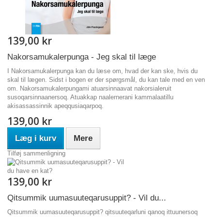
139,00 kr
Nakorsamukalerpunga - Jeg skal til læge
I Nakorsamukalerpunga kan du læse om, hvad der kan ske, hvis du
skal til lægen. Sidst i bogen er der spørgsmål, du kan tale med en ven
om. Nakorsamukalerpungami atuarsinnaavat nakorsialeruit
susoqarsinnaanersoq. Atuakkap naalernerani kammalaatillu
akisassassinnik apeqqusiaqarpoq.
139,00 kr
Læg i kurv
Mere
Tilføj sammenligning
139,00 kr
Qitsummik uumasuuteqarusuppit? - Vil du...
Qitsummik uumasuuteqarusuppit? qitsuuteqarluni qanoq ittuunersoq