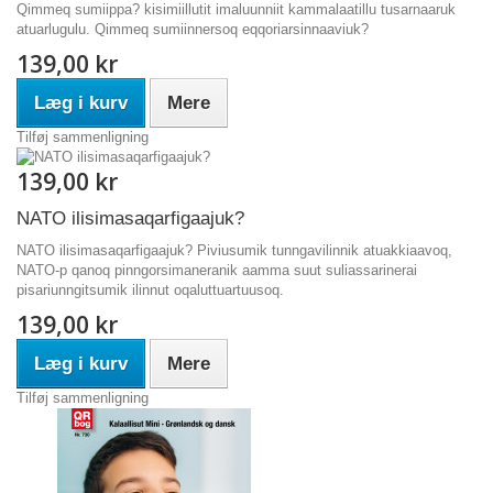
Qimmeq sumiippa? kisimiillutit imaluunniit kammalaatillu tusarnaaruk
atuarlugulu. Qimmeq sumiinnersoq eqqoriarsinnaaviuk?
139,00 kr
Læg i kurv
Mere
Tilføj sammenligning
139,00 kr
NATO ilisimasaqarfigaajuk?
NATO ilisimasaqarfigaajuk? Piviusumik tunngavilinnik atuakkiaavoq,
NATO-p qanoq pinngorsimaneranik aamma suut suliassarinerai
pisariunngitsumik ilinnut oqaluttuartuusoq.
139,00 kr
Læg i kurv
Mere
Tilføj sammenligning