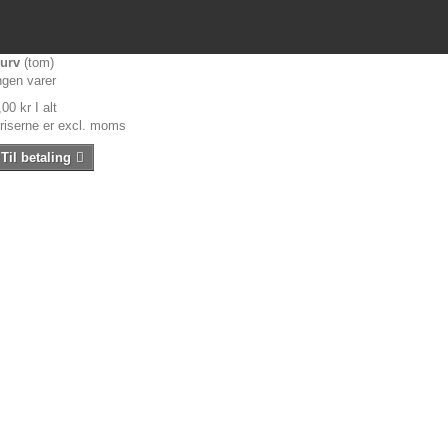
urv
(tom)
ngen varer
,00 kr
I alt
riserne er excl. moms
Til betaling