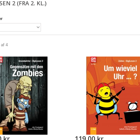
SEN 2 (FRA 2. KL.)
er
 af 4
0 kr
119,00 kr