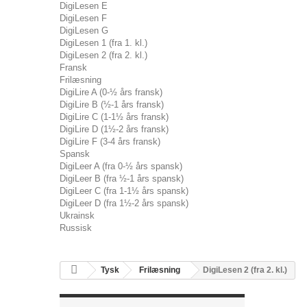
DigiLesen E
DigiLesen F
DigiLesen G
DigiLesen 1 (fra 1. kl.)
DigiLesen 2 (fra 2. kl.)
Fransk
Frilæsning
DigiLire A (0-½ års fransk)
DigiLire B (½-1 års fransk)
DigiLire C (1-1½ års fransk)
DigiLire D (1½-2 års fransk)
DigiLire F (3-4 års fransk)
Spansk
DigiLeer A (fra 0-½ års spansk)
DigiLeer B (fra ½-1 års spansk)
DigiLeer C (fra 1-1½ års spansk)
DigiLeer D (fra 1½-2 års spansk)
Ukrainsk
Russisk
Tysk
Frilæsning
DigiLesen 2 (fra 2. kl.)