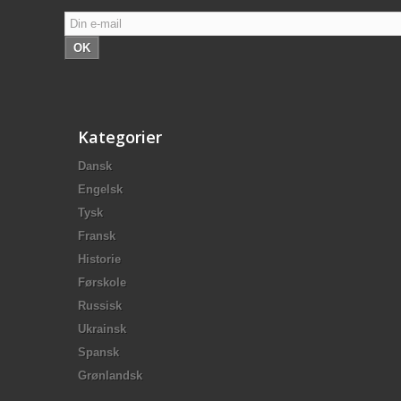
OK
Kategorier
Dansk
Engelsk
Tysk
Fransk
Historie
Førskole
Russisk
Ukrainsk
Spansk
Grønlandsk