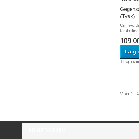
Gegensä
(Tysk)
Om hvorda
forskellige
109,0
Læg i
Tilføj sam
Viser 1 - 4
NYHEDSBREV