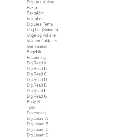
DigiLæs Videre
Fakta
FaktaMini
FaktaLet
DigiLæs Tema
Ung Let (Seismo)
Unge og voksne
Voksen FaktaLet
Grønlandsk
Engelsk
Frilæsning
DigiRead A
DigiRead B
DigiRead C
DigiRead D
DigiRead E
DigiRead F
DigiRead G
Easy B
Tysk
Frilæsning
DigiLesen A
DigiLesen B
DigiLesen C
DigiLesen D