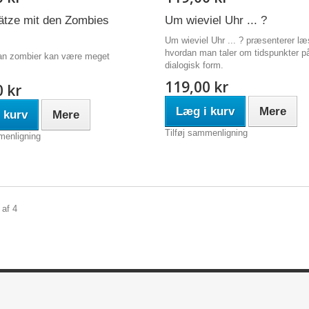
tze mit den Zombies
Um wieviel Uhr ... ?
Um wieviel Uhr ... ? præsenterer læ
hvordan man taler om tidspunkter på
n zombier kan være meget
dialogisk form.
119,00 kr
0 kr
Læg i kurv
Mere
 kurv
Mere
Tilføj sammenligning
menligning
 af 4