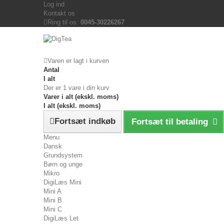
Log ind
Kontakt os
Ring til os:
0045-30226267
Varen er lagt i kurven
Antal
I alt
Der er 1 vare i din kurv
Varer i alt (ekskl. moms)
I alt (ekskl. moms)
Fortsæt indkøb
Fortsæt til betaling
Menu
Dansk
Grundsystem
Børn og unge
Mikro
DigiLæs Mini
Mini A
Mini B
Mini C
DigiLæs Let