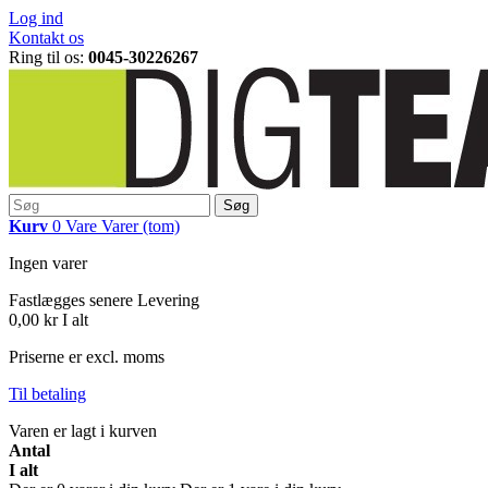
Log ind
Kontakt os
Ring til os:
0045-30226267
Søg
Kurv
0
Vare
Varer
(tom)
Ingen varer
Fastlægges senere
Levering
0,00 kr
I alt
Priserne er excl. moms
Til betaling
Varen er lagt i kurven
Antal
I alt