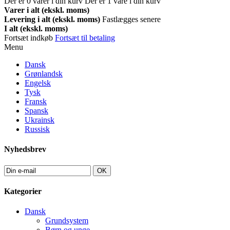
Der er
0
varer i din kurv
Der er 1 vare i din kurv
Varer i alt (ekskl. moms)
Levering i alt (ekskl. moms)
Fastlægges senere
I alt (ekskl. moms)
Fortsæt indkøb
Fortsæt til betaling
Menu
Dansk
Grønlandsk
Engelsk
Tysk
Fransk
Spansk
Ukrainsk
Russisk
Nyhedsbrev
OK
Kategorier
Dansk
Grundsystem
Børn og unge