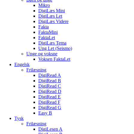
Mikro
DigiLæs Mini
DigiLæs Let
DigiLæs Videre
Fakta
FaktaMini
FaktaLet
DigiLæs Tema
Ung Let (Seismo)
Unge og voksne
Voksen FaktaLet
Engelsk
Frilæsning
DigiRead A
DigiRead B
DigiRead C
DigiRead D
DigiRead E
DigiRead F
DigiRead G
Easy B
Tysk
Frilæsning
DigiLesen A