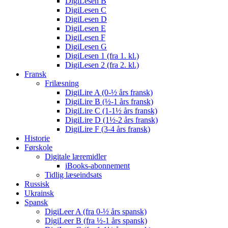
DigiLesen B
DigiLesen C
DigiLesen D
DigiLesen E
DigiLesen F
DigiLesen G
DigiLesen 1 (fra 1. kl.)
DigiLesen 2 (fra 2. kl.)
Fransk
Frilæsning
DigiLire A (0-½ års fransk)
DigiLire B (½-1 års fransk)
DigiLire C (1-1½ års fransk)
DigiLire D (1½-2 års fransk)
DigiLire F (3-4 års fransk)
Historie
Førskole
Digitale læremidler
iBooks-abonnement
Tidlig læseindsats
Russisk
Ukrainsk
Spansk
DigiLeer A (fra 0-½ års spansk)
DigiLeer B (fra ½-1 års spansk)