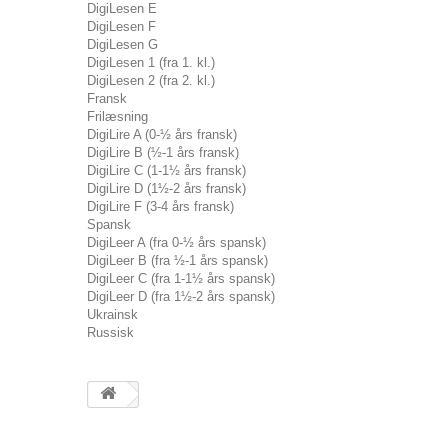
DigiLesen E
DigiLesen F
DigiLesen G
DigiLesen 1 (fra 1. kl.)
DigiLesen 2 (fra 2. kl.)
Fransk
Frilæsning
DigiLire A (0-½ års fransk)
DigiLire B (½-1 års fransk)
DigiLire C (1-1½ års fransk)
DigiLire D (1½-2 års fransk)
DigiLire F (3-4 års fransk)
Spansk
DigiLeer A (fra 0-½ års spansk)
DigiLeer B (fra ½-1 års spansk)
DigiLeer C (fra 1-1½ års spansk)
DigiLeer D (fra 1½-2 års spansk)
Ukrainsk
Russisk