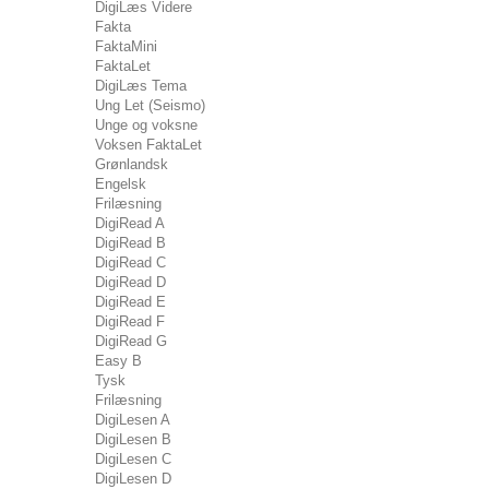
DigiLæs Videre
Fakta
FaktaMini
FaktaLet
DigiLæs Tema
Ung Let (Seismo)
Unge og voksne
Voksen FaktaLet
Grønlandsk
Engelsk
Frilæsning
DigiRead A
DigiRead B
DigiRead C
DigiRead D
DigiRead E
DigiRead F
DigiRead G
Easy B
Tysk
Frilæsning
DigiLesen A
DigiLesen B
DigiLesen C
DigiLesen D