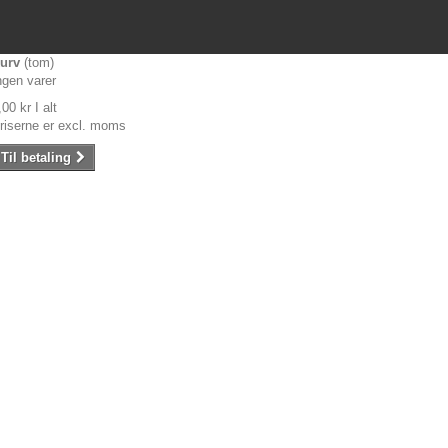
urv
(tom)
ngen varer
,00 kr
I alt
riserne er excl. moms
Til betaling