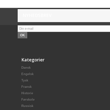
NYHEDSBREV
OK
Kategorier
Dansk
Engelsk
Tysk
Fransk
Historie
Førskole
Russisk