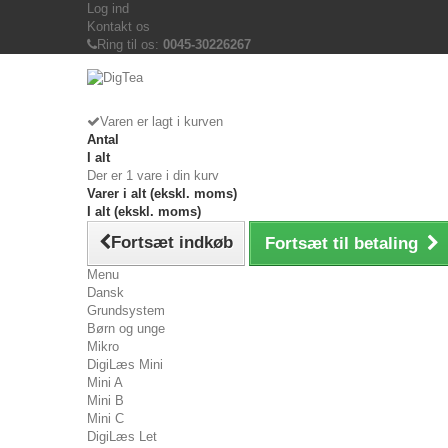
Log ind
Kontakt os
Ring til os:
0045-30226267
Varen er lagt i kurven
Antal
I alt
Der er 1 vare i din kurv
Varer i alt (ekskl. moms)
I alt (ekskl. moms)
Fortsæt indkøb
Fortsæt til betaling
Menu
Dansk
Grundsystem
Børn og unge
Mikro
DigiLæs Mini
Mini A
Mini B
Mini C
DigiLæs Let