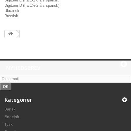
DigiLeer C (fra 1-1½ års spansk)
DigiLeer D (fra 1½-2 års spansk)
Ukrainsk
Russisk
NYHEDSBREV
OK
Kategorier
Dansk
Engelsk
Tysk