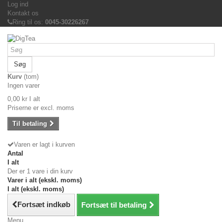
Log ind
Kontakt os
Ring til os:
0045-30226267
Søg
Kurv
(tom)
Ingen varer
0,00 kr
I alt
Priserne er excl. moms
Til betaling
Varen er lagt i kurven
Antal
I alt
Der er 1 vare i din kurv
Varer i alt (ekskl. moms)
I alt (ekskl. moms)
Fortsæt indkøb
Fortsæt til betaling
Menu