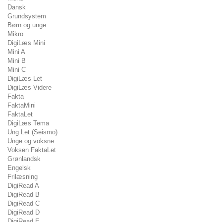
Dansk
Grundsystem
Børn og unge
Mikro
DigiLæs Mini
Mini A
Mini B
Mini C
DigiLæs Let
DigiLæs Videre
Fakta
FaktaMini
FaktaLet
DigiLæs Tema
Ung Let (Seismo)
Unge og voksne
Voksen FaktaLet
Grønlandsk
Engelsk
Frilæsning
DigiRead A
DigiRead B
DigiRead C
DigiRead D
DigiRead E