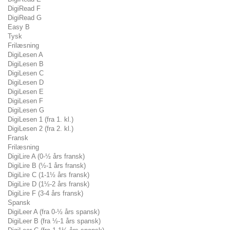
DigiRead F
DigiRead G
Easy B
Tysk
Frilæsning
DigiLesen A
DigiLesen B
DigiLesen C
DigiLesen D
DigiLesen E
DigiLesen F
DigiLesen G
DigiLesen 1 (fra 1. kl.)
DigiLesen 2 (fra 2. kl.)
Fransk
Frilæsning
DigiLire A (0-½ års fransk)
DigiLire B (½-1 års fransk)
DigiLire C (1-1½ års fransk)
DigiLire D (1½-2 års fransk)
DigiLire F (3-4 års fransk)
Spansk
DigiLeer A (fra 0-½ års spansk)
DigiLeer B (fra ½-1 års spansk)