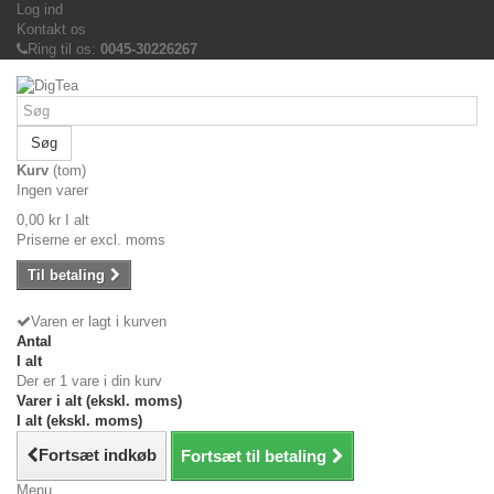
Log ind
Kontakt os
Ring til os:
0045-30226267
Søg
Kurv
(tom)
Ingen varer
0,00 kr
I alt
Priserne er excl. moms
Til betaling
Varen er lagt i kurven
Antal
I alt
Der er 1 vare i din kurv
Varer i alt (ekskl. moms)
I alt (ekskl. moms)
Fortsæt indkøb
Fortsæt til betaling
Menu