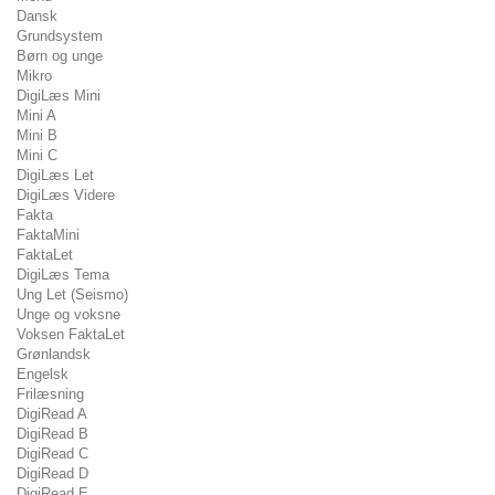
Dansk
Grundsystem
Børn og unge
Mikro
DigiLæs Mini
Mini A
Mini B
Mini C
DigiLæs Let
DigiLæs Videre
Fakta
FaktaMini
FaktaLet
DigiLæs Tema
Ung Let (Seismo)
Unge og voksne
Voksen FaktaLet
Grønlandsk
Engelsk
Frilæsning
DigiRead A
DigiRead B
DigiRead C
DigiRead D
DigiRead E