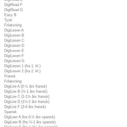
DigiRead F
DigiRead G
Easy B
Tysk
Frilæsning
DigiLesen A
DigiLesen B
DigiLesen C
DigiLesen D
DigiLesen E
DigiLesen F
DigiLesen G
DigiLesen 1 (fra 1. kl.)
DigiLesen 2 (fra 2. kl.)
Fransk
Frilæsning
DigiLire A (0-½ års fransk)
DigiLire B (½-1 års fransk)
DigiLire C (1-1½ års fransk)
DigiLire D (1½-2 års fransk)
DigiLire F (3-4 års fransk)
Spansk
DigiLeer A (fra 0-½ års spansk)
DigiLeer B (fra ½-1 års spansk)