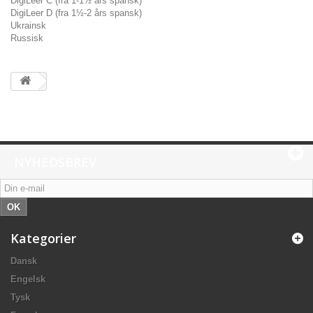
DigiLeer C (fra 1-1½ års spansk)
DigiLeer D (fra 1½-2 års spansk)
Ukrainsk
Russisk
NYHEDSBREV
OK
Kategorier
Dansk
Engelsk
Tysk