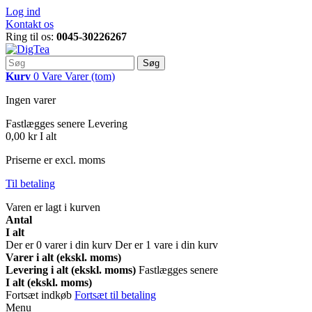
Log ind
Kontakt os
Ring til os:
0045-30226267
Søg
Kurv
0
Vare
Varer
(tom)
Ingen varer
Fastlægges senere
Levering
0,00 kr
I alt
Priserne er excl. moms
Til betaling
Varen er lagt i kurven
Antal
I alt
Der er
0
varer i din kurv
Der er 1 vare i din kurv
Varer i alt (ekskl. moms)
Levering i alt (ekskl. moms)
Fastlægges senere
I alt (ekskl. moms)
Fortsæt indkøb
Fortsæt til betaling
Menu