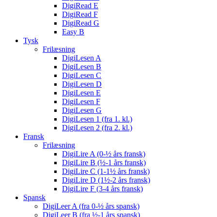
DigiRead E
DigiRead F
DigiRead G
Easy B
Tysk
Frilæsning
DigiLesen A
DigiLesen B
DigiLesen C
DigiLesen D
DigiLesen E
DigiLesen F
DigiLesen G
DigiLesen 1 (fra 1. kl.)
DigiLesen 2 (fra 2. kl.)
Fransk
Frilæsning
DigiLire A (0-½ års fransk)
DigiLire B (½-1 års fransk)
DigiLire C (1-1½ års fransk)
DigiLire D (1½-2 års fransk)
DigiLire F (3-4 års fransk)
Spansk
DigiLeer A (fra 0-½ års spansk)
DigiLeer B (fra ½-1 års spansk)