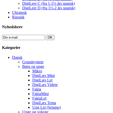
DigiLeer C (fra 1-1½ års spansk)
DigiLeer D (fra 1½-2 års spansk)
Ukrainsk
Russisk
Nyhedsbrev
OK
Kategorier
Dansk
Grundsystem
Børn og unge
Mikro
DigiLæs Mini
DigiLæs Let
DigiLæs Videre
Fakta
FaktaMini
FaktaLet
DigiLæs Tema
Ung Let (Seismo)
Unge og voksne