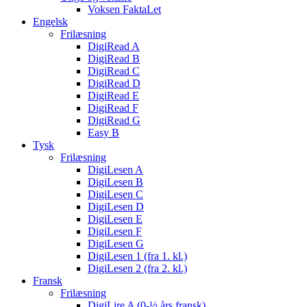
Voksen FaktaLet
Engelsk
Frilæsning
DigiRead A
DigiRead B
DigiRead C
DigiRead D
DigiRead E
DigiRead F
DigiRead G
Easy B
Tysk
Frilæsning
DigiLesen A
DigiLesen B
DigiLesen C
DigiLesen D
DigiLesen E
DigiLesen F
DigiLesen G
DigiLesen 1 (fra 1. kl.)
DigiLesen 2 (fra 2. kl.)
Fransk
Frilæsning
DigiLire A (0-½ års fransk)