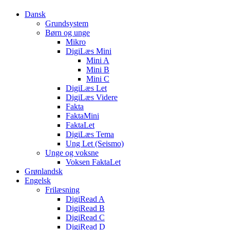
Dansk
Grundsystem
Børn og unge
Mikro
DigiLæs Mini
Mini A
Mini B
Mini C
DigiLæs Let
DigiLæs Videre
Fakta
FaktaMini
FaktaLet
DigiLæs Tema
Ung Let (Seismo)
Unge og voksne
Voksen FaktaLet
Grønlandsk
Engelsk
Frilæsning
DigiRead A
DigiRead B
DigiRead C
DigiRead D