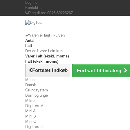
Log ind
Kontakt os
Ring til os:
0045-30226267
Varen er lagt i kurven
Antal
I alt
Der er 1 vare i din kurv
Varer i alt (ekskl. moms)
I alt (ekskl. moms)
Fortsæt indkøb
Fortsæt til betaling
Menu
Dansk
Grundsystem
Børn og unge
Mikro
DigiLæs Mini
Mini A
Mini B
Mini C
DigiLæs Let