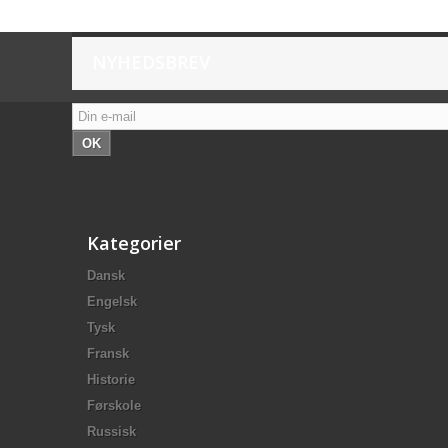
NYHEDSBREV
OK
Kategorier
Dansk
Engelsk
Tysk
Fransk
Historie
Førskole
Russisk