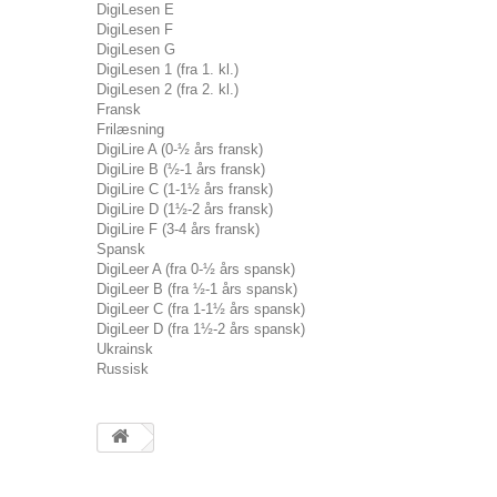
DigiLesen E
DigiLesen F
DigiLesen G
DigiLesen 1 (fra 1. kl.)
DigiLesen 2 (fra 2. kl.)
Fransk
Frilæsning
DigiLire A (0-½ års fransk)
DigiLire B (½-1 års fransk)
DigiLire C (1-1½ års fransk)
DigiLire D (1½-2 års fransk)
DigiLire F (3-4 års fransk)
Spansk
DigiLeer A (fra 0-½ års spansk)
DigiLeer B (fra ½-1 års spansk)
DigiLeer C (fra 1-1½ års spansk)
DigiLeer D (fra 1½-2 års spansk)
Ukrainsk
Russisk