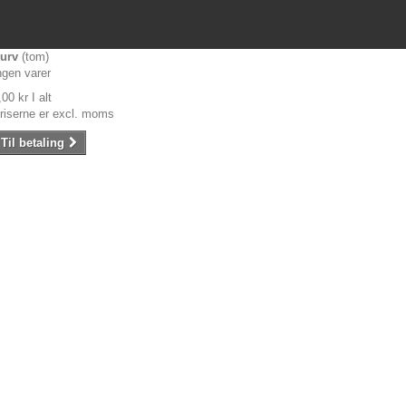
urv
(tom)
ngen varer
,00 kr
I alt
riserne er excl. moms
Til betaling