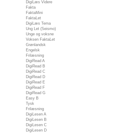
DigiLæs Videre
Fakta
FaktaMini
FaktaLet
DigiLæs Tema
Ung Let (Seismo)
Unge og voksne
Voksen FaktaLet
Grønlandsk
Engelsk
Frilæsning
DigiRead A
DigiRead B
DigiRead C
DigiRead D
DigiRead E
DigiRead F
DigiRead G
Easy B
Tysk
Frilæsning
DigiLesen A
DigiLesen B
DigiLesen C
DigiLesen D