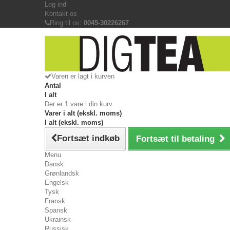
Log ind
Kontakt os
Ring til os:
0045-30226267
Varen er lagt i kurven
Antal
I alt
Der er 1 vare i din kurv
Varer i alt (ekskl. moms)
I alt (ekskl. moms)
Fortsæt indkøb
Fortsæt til betaling
Menu
Dansk
Grønlandsk
Engelsk
Tysk
Fransk
Spansk
Ukrainsk
Russisk