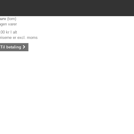
urv
(tom)
ngen varer
,00 kr
I alt
riserne er excl. moms
Til betaling