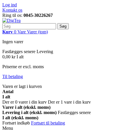
Log ind
Kontakt os
Ring til os:
0045-30226267
Søg
Kurv
0
Vare
Varer
(tom)
Ingen varer
Fastlægges senere
Levering
0,00 kr
I alt
Priserne er excl. moms
Til betaling
Varen er lagt i kurven
Antal
I alt
Der er
0
varer i din kurv
Der er 1 vare i din kurv
Varer i alt (ekskl. moms)
Levering i alt (ekskl. moms)
Fastlægges senere
I alt (ekskl. moms)
Fortsæt indkøb
Fortsæt til betaling
Menu