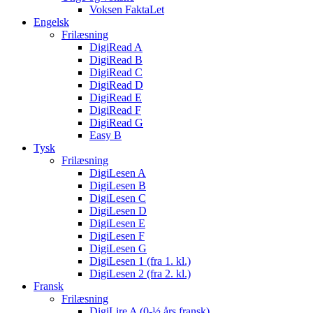
Voksen FaktaLet
Engelsk
Frilæsning
DigiRead A
DigiRead B
DigiRead C
DigiRead D
DigiRead E
DigiRead F
DigiRead G
Easy B
Tysk
Frilæsning
DigiLesen A
DigiLesen B
DigiLesen C
DigiLesen D
DigiLesen E
DigiLesen F
DigiLesen G
DigiLesen 1 (fra 1. kl.)
DigiLesen 2 (fra 2. kl.)
Fransk
Frilæsning
DigiLire A (0-½ års fransk)