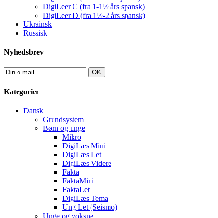
DigiLeer C (fra 1-1½ års spansk)
DigiLeer D (fra 1½-2 års spansk)
Ukrainsk
Russisk
Nyhedsbrev
OK
Kategorier
Dansk
Grundsystem
Børn og unge
Mikro
DigiLæs Mini
DigiLæs Let
DigiLæs Videre
Fakta
FaktaMini
FaktaLet
DigiLæs Tema
Ung Let (Seismo)
Unge og voksne