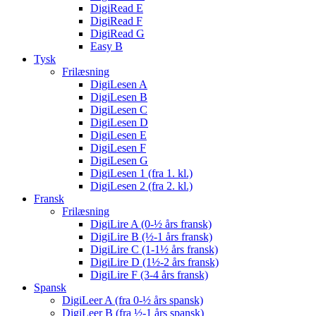
DigiRead E
DigiRead F
DigiRead G
Easy B
Tysk
Frilæsning
DigiLesen A
DigiLesen B
DigiLesen C
DigiLesen D
DigiLesen E
DigiLesen F
DigiLesen G
DigiLesen 1 (fra 1. kl.)
DigiLesen 2 (fra 2. kl.)
Fransk
Frilæsning
DigiLire A (0-½ års fransk)
DigiLire B (½-1 års fransk)
DigiLire C (1-1½ års fransk)
DigiLire D (1½-2 års fransk)
DigiLire F (3-4 års fransk)
Spansk
DigiLeer A (fra 0-½ års spansk)
DigiLeer B (fra ½-1 års spansk)