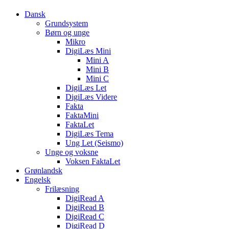
Dansk
Grundsystem
Børn og unge
Mikro
DigiLæs Mini
Mini A
Mini B
Mini C
DigiLæs Let
DigiLæs Videre
Fakta
FaktaMini
FaktaLet
DigiLæs Tema
Ung Let (Seismo)
Unge og voksne
Voksen FaktaLet
Grønlandsk
Engelsk
Frilæsning
DigiRead A
DigiRead B
DigiRead C
DigiRead D