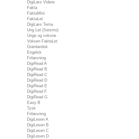
DigiLæs Videre
Fakta
FaktaMini
FaktaLet
DigiLæs Tema
Ung Let (Seismo)
Unge og voksne
Voksen FaktaLet
Grønlandsk
Engelsk
Frilæsning
DigiRead A
DigiRead B
DigiRead C
DigiRead D
DigiRead E
DigiRead F
DigiRead G
Easy B
Tysk
Frilæsning
DigiLesen A
DigiLesen B
DigiLesen C
DigiLesen D