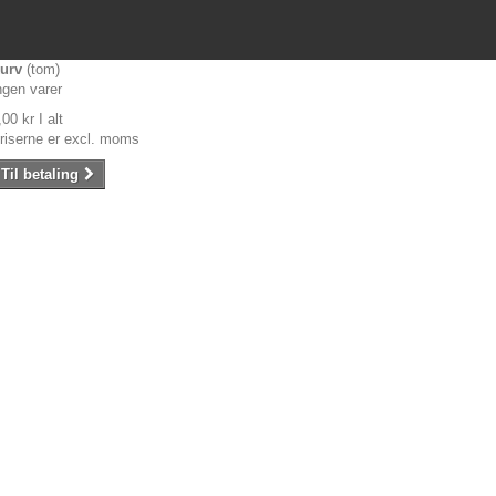
urv
(tom)
ngen varer
,00 kr
I alt
riserne er excl. moms
Til betaling