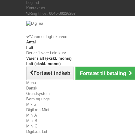
Log ind
Kontakt os
Ring til os:
0045-30226267
Varen er lagt i kurven
Antal
I alt
Der er 1 vare i din kurv
Varer i alt (ekskl. moms)
I alt (ekskl. moms)
Fortsæt indkøb
Fortsæt til betaling
Menu
Dansk
Grundsystem
Børn og unge
Mikro
DigiLæs Mini
Mini A
Mini B
Mini C
DigiLæs Let