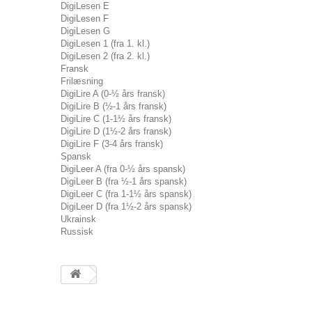
DigiLesen E
DigiLesen F
DigiLesen G
DigiLesen 1 (fra 1. kl.)
DigiLesen 2 (fra 2. kl.)
Fransk
Frilæsning
DigiLire A (0-½ års fransk)
DigiLire B (½-1 års fransk)
DigiLire C (1-1½ års fransk)
DigiLire D (1½-2 års fransk)
DigiLire F (3-4 års fransk)
Spansk
DigiLeer A (fra 0-½ års spansk)
DigiLeer B (fra ½-1 års spansk)
DigiLeer C (fra 1-1½ års spansk)
DigiLeer D (fra 1½-2 års spansk)
Ukrainsk
Russisk