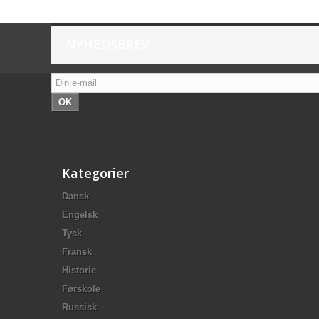
NYHEDSBREV
OK
Kategorier
Dansk
Engelsk
Tysk
Fransk
Historie
Førskole
Russisk