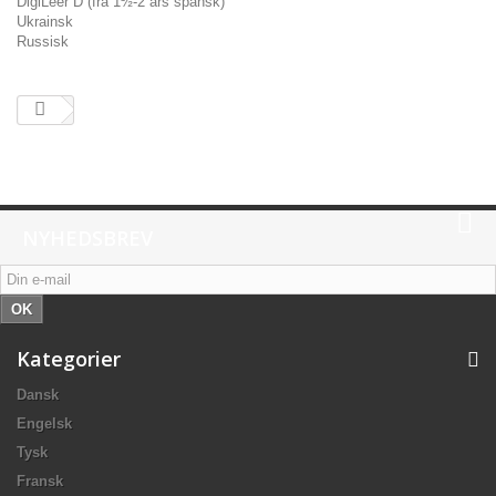
DigiLeer D (fra 1½-2 års spansk)
Ukrainsk
Russisk
NYHEDSBREV
OK
Kategorier
Dansk
Engelsk
Tysk
Fransk