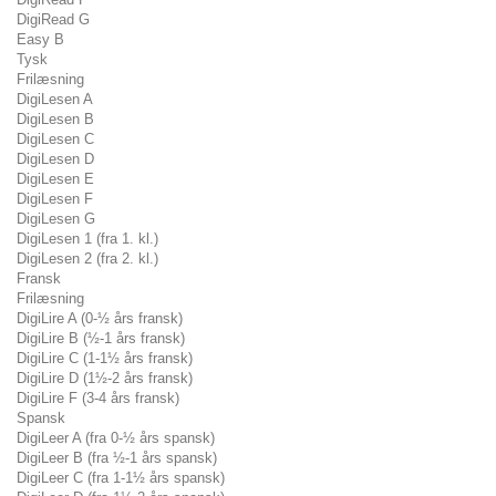
DigiRead G
Easy B
Tysk
Frilæsning
DigiLesen A
DigiLesen B
DigiLesen C
DigiLesen D
DigiLesen E
DigiLesen F
DigiLesen G
DigiLesen 1 (fra 1. kl.)
DigiLesen 2 (fra 2. kl.)
Fransk
Frilæsning
DigiLire A (0-½ års fransk)
DigiLire B (½-1 års fransk)
DigiLire C (1-1½ års fransk)
DigiLire D (1½-2 års fransk)
DigiLire F (3-4 års fransk)
Spansk
DigiLeer A (fra 0-½ års spansk)
DigiLeer B (fra ½-1 års spansk)
DigiLeer C (fra 1-1½ års spansk)