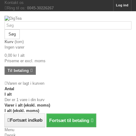
Kontakt os
Log ind
Ring til os:
0045-30226267
Søg
Kurv
(tom)
Ingen varer
0,00 kr
I alt
Priserne er excl. moms
Til betaling
Varen er lagt i kurven
Antal
I alt
Der er 1 vare i din kurv
Varer i alt (ekskl. moms)
I alt (ekskl. moms)
Fortsæt indkøb
Fortsæt til betaling
Menu
Dansk