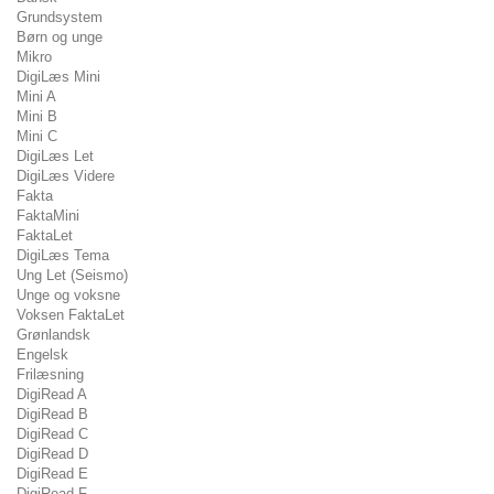
Grundsystem
Børn og unge
Mikro
DigiLæs Mini
Mini A
Mini B
Mini C
DigiLæs Let
DigiLæs Videre
Fakta
FaktaMini
FaktaLet
DigiLæs Tema
Ung Let (Seismo)
Unge og voksne
Voksen FaktaLet
Grønlandsk
Engelsk
Frilæsning
DigiRead A
DigiRead B
DigiRead C
DigiRead D
DigiRead E
DigiRead F