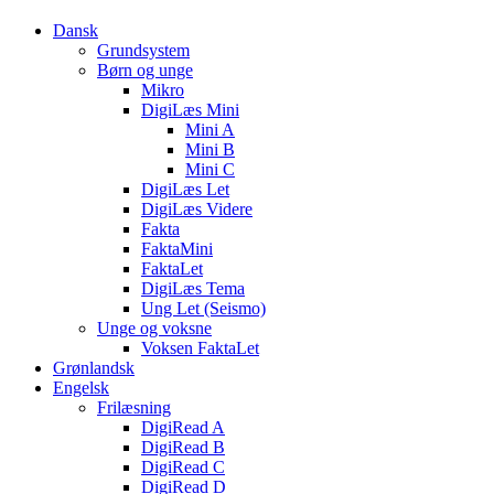
Dansk
Grundsystem
Børn og unge
Mikro
DigiLæs Mini
Mini A
Mini B
Mini C
DigiLæs Let
DigiLæs Videre
Fakta
FaktaMini
FaktaLet
DigiLæs Tema
Ung Let (Seismo)
Unge og voksne
Voksen FaktaLet
Grønlandsk
Engelsk
Frilæsning
DigiRead A
DigiRead B
DigiRead C
DigiRead D