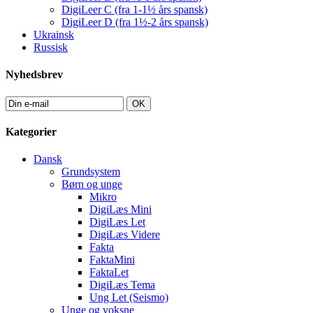
DigiLeer C (fra 1-1½ års spansk)
DigiLeer D (fra 1½-2 års spansk)
Ukrainsk
Russisk
Nyhedsbrev
OK
Kategorier
Dansk
Grundsystem
Børn og unge
Mikro
DigiLæs Mini
DigiLæs Let
DigiLæs Videre
Fakta
FaktaMini
FaktaLet
DigiLæs Tema
Ung Let (Seismo)
Unge og voksne