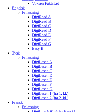
Voksen FaktaLet
Engelsk
Frilæsning
DigiRead A
DigiRead B
DigiRead C
DigiRead D
DigiRead E
DigiRead F
DigiRead G
Easy B
Tysk
Frilæsning
DigiLesen A
DigiLesen B
DigiLesen C
DigiLesen D
DigiLesen E
DigiLesen F
DigiLesen G
DigiLesen 1 (fra 1. kl.)
DigiLesen 2 (fra 2. kl.)
Fransk
Frilæsning
DigiLire A (0-½ års fransk)