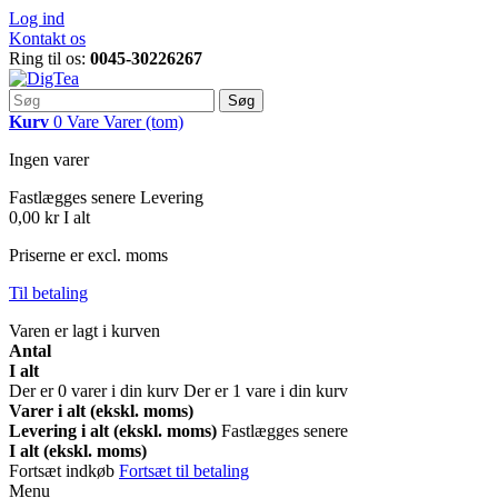
Log ind
Kontakt os
Ring til os:
0045-30226267
Søg
Kurv
0
Vare
Varer
(tom)
Ingen varer
Fastlægges senere
Levering
0,00 kr
I alt
Priserne er excl. moms
Til betaling
Varen er lagt i kurven
Antal
I alt
Der er
0
varer i din kurv
Der er 1 vare i din kurv
Varer i alt (ekskl. moms)
Levering i alt (ekskl. moms)
Fastlægges senere
I alt (ekskl. moms)
Fortsæt indkøb
Fortsæt til betaling
Menu