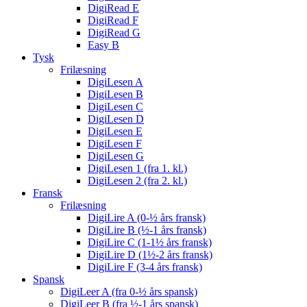
DigiRead E
DigiRead F
DigiRead G
Easy B
Tysk
Frilæsning
DigiLesen A
DigiLesen B
DigiLesen C
DigiLesen D
DigiLesen E
DigiLesen F
DigiLesen G
DigiLesen 1 (fra 1. kl.)
DigiLesen 2 (fra 2. kl.)
Fransk
Frilæsning
DigiLire A (0-½ års fransk)
DigiLire B (½-1 års fransk)
DigiLire C (1-1½ års fransk)
DigiLire D (1½-2 års fransk)
DigiLire F (3-4 års fransk)
Spansk
DigiLeer A (fra 0-½ års spansk)
DigiLeer B (fra ½-1 års spansk)