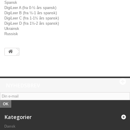
Spansk
DigiLeer A (fra 0-½ års spansk)
DigiLeer B (fra ½-1 års spansk)
DigiLeer C (fra 1-1½ års spansk)
DigiLeer D (fra 1½-2 års spansk)
Ukrainsk
Russisk
NYHEDSBREV
OK
Kategorier
Dansk