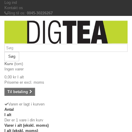
Log ind
Kontakt os
Ring til os:
0045-30226267
Søg
Kurv
(tom)
Ingen varer
0,00 kr
I alt
Priserne er excl. moms
Til betaling
Varen er lagt i kurven
Antal
I alt
Der er 1 vare i din kurv
Varer i alt (ekskl. moms)
I alt (ekskl. moms)