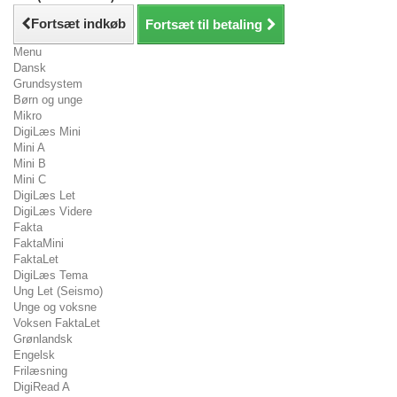
Fortsæt indkøb
Fortsæt til betaling
Menu
Dansk
Grundsystem
Børn og unge
Mikro
DigiLæs Mini
Mini A
Mini B
Mini C
DigiLæs Let
DigiLæs Videre
Fakta
FaktaMini
FaktaLet
DigiLæs Tema
Ung Let (Seismo)
Unge og voksne
Voksen FaktaLet
Grønlandsk
Engelsk
Frilæsning
DigiRead A