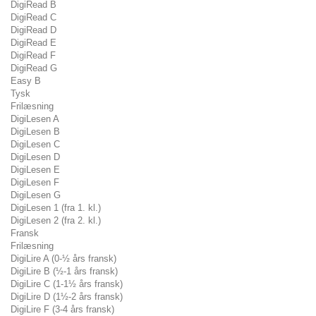
DigiRead B
DigiRead C
DigiRead D
DigiRead E
DigiRead F
DigiRead G
Easy B
Tysk
Frilæsning
DigiLesen A
DigiLesen B
DigiLesen C
DigiLesen D
DigiLesen E
DigiLesen F
DigiLesen G
DigiLesen 1 (fra 1. kl.)
DigiLesen 2 (fra 2. kl.)
Fransk
Frilæsning
DigiLire A (0-½ års fransk)
DigiLire B (½-1 års fransk)
DigiLire C (1-1½ års fransk)
DigiLire D (1½-2 års fransk)
DigiLire F (3-4 års fransk)