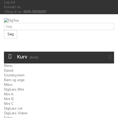
Log ind
Kontakt os
Ring til os:
0045-30226267
Søg
Kurv
(tom)
Menu
Dansk
Grundsystem
Børn og unge
Mikro
DigiLæs Mini
Mini A
Mini B
Mini C
DigiLæs Let
DigiLæs Videre
Fakta