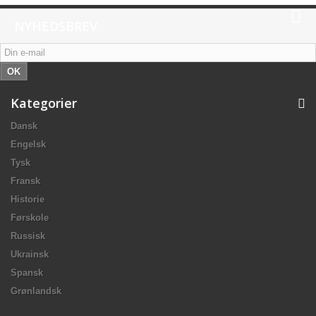
NYHEDSBREV
OK
Kategorier
Dansk
Engelsk
Tysk
Fransk
Historie
Førskole
Russisk
Ukrainsk
Spansk
Grønlandsk