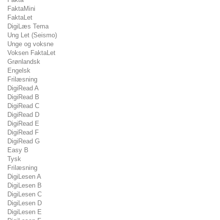
FaktaMini
FaktaLet
DigiLæs Tema
Ung Let (Seismo)
Unge og voksne
Voksen FaktaLet
Grønlandsk
Engelsk
Frilæsning
DigiRead A
DigiRead B
DigiRead C
DigiRead D
DigiRead E
DigiRead F
DigiRead G
Easy B
Tysk
Frilæsning
DigiLesen A
DigiLesen B
DigiLesen C
DigiLesen D
DigiLesen E