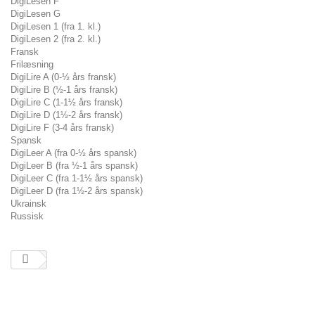
DigiLesen F
DigiLesen G
DigiLesen 1 (fra 1. kl.)
DigiLesen 2 (fra 2. kl.)
Fransk
Frilæsning
DigiLire A (0-½ års fransk)
DigiLire B (½-1 års fransk)
DigiLire C (1-1½ års fransk)
DigiLire D (1½-2 års fransk)
DigiLire F (3-4 års fransk)
Spansk
DigiLeer A (fra 0-½ års spansk)
DigiLeer B (fra ½-1 års spansk)
DigiLeer C (fra 1-1½ års spansk)
DigiLeer D (fra 1½-2 års spansk)
Ukrainsk
Russisk