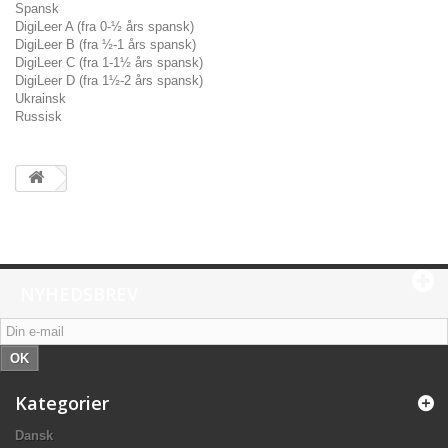
Spansk
DigiLeer A (fra 0-½ års spansk)
DigiLeer B (fra ½-1 års spansk)
DigiLeer C (fra 1-1½ års spansk)
DigiLeer D (fra 1½-2 års spansk)
Ukrainsk
Russisk
NYHEDSBREV
OK
Kategorier
Dansk