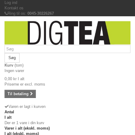
Log ind
Kontakt os
Ring til os:
0045-30226267
Søg
Kurv
(tom)
Ingen varer
0,00 kr
I alt
Priserne er excl. moms
Til betaling
Varen er lagt i kurven
Antal
I alt
Der er 1 vare i din kurv
Varer i alt (ekskl. moms)
I alt (ekskl. moms)