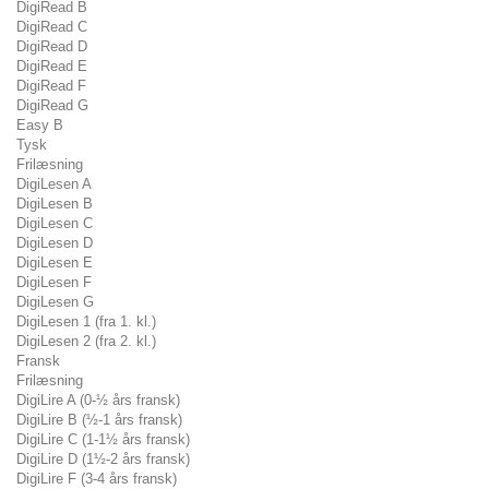
DigiRead B
DigiRead C
DigiRead D
DigiRead E
DigiRead F
DigiRead G
Easy B
Tysk
Frilæsning
DigiLesen A
DigiLesen B
DigiLesen C
DigiLesen D
DigiLesen E
DigiLesen F
DigiLesen G
DigiLesen 1 (fra 1. kl.)
DigiLesen 2 (fra 2. kl.)
Fransk
Frilæsning
DigiLire A (0-½ års fransk)
DigiLire B (½-1 års fransk)
DigiLire C (1-1½ års fransk)
DigiLire D (1½-2 års fransk)
DigiLire F (3-4 års fransk)