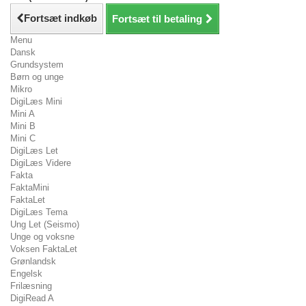
Fortsæt indkøb
Fortsæt til betaling
Menu
Dansk
Grundsystem
Børn og unge
Mikro
DigiLæs Mini
Mini A
Mini B
Mini C
DigiLæs Let
DigiLæs Videre
Fakta
FaktaMini
FaktaLet
DigiLæs Tema
Ung Let (Seismo)
Unge og voksne
Voksen FaktaLet
Grønlandsk
Engelsk
Frilæsning
DigiRead A