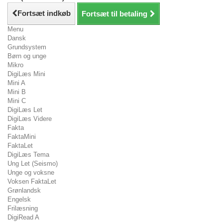
Fortsæt indkøb
Fortsæt til betaling
Menu
Dansk
Grundsystem
Børn og unge
Mikro
DigiLæs Mini
Mini A
Mini B
Mini C
DigiLæs Let
DigiLæs Videre
Fakta
FaktaMini
FaktaLet
DigiLæs Tema
Ung Let (Seismo)
Unge og voksne
Voksen FaktaLet
Grønlandsk
Engelsk
Frilæsning
DigiRead A