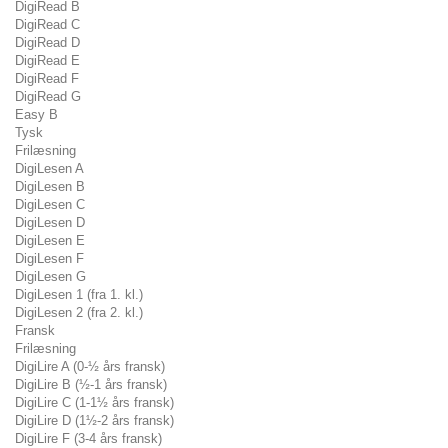
DigiRead B
DigiRead C
DigiRead D
DigiRead E
DigiRead F
DigiRead G
Easy B
Tysk
Frilæsning
DigiLesen A
DigiLesen B
DigiLesen C
DigiLesen D
DigiLesen E
DigiLesen F
DigiLesen G
DigiLesen 1 (fra 1. kl.)
DigiLesen 2 (fra 2. kl.)
Fransk
Frilæsning
DigiLire A (0-½ års fransk)
DigiLire B (½-1 års fransk)
DigiLire C (1-1½ års fransk)
DigiLire D (1½-2 års fransk)
DigiLire F (3-4 års fransk)