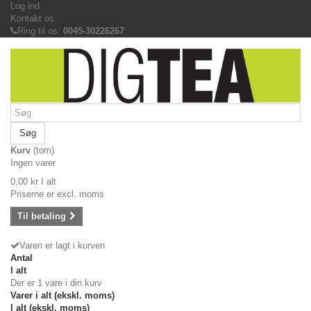
Log ind
Kontakt os
Ring til os:
0045-30226267
Søg
Kurv
(tom)
Ingen varer
0,00 kr
I alt
Priserne er excl. moms
Til betaling
Varen er lagt i kurven
Antal
I alt
Der er 1 vare i din kurv
Varer i alt (ekskl. moms)
I alt (ekskl. moms)