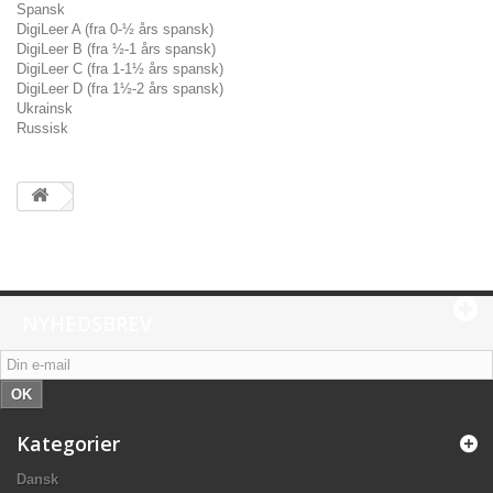
Spansk
DigiLeer A (fra 0-½ års spansk)
DigiLeer B (fra ½-1 års spansk)
DigiLeer C (fra 1-1½ års spansk)
DigiLeer D (fra 1½-2 års spansk)
Ukrainsk
Russisk
NYHEDSBREV
OK
Kategorier
Dansk