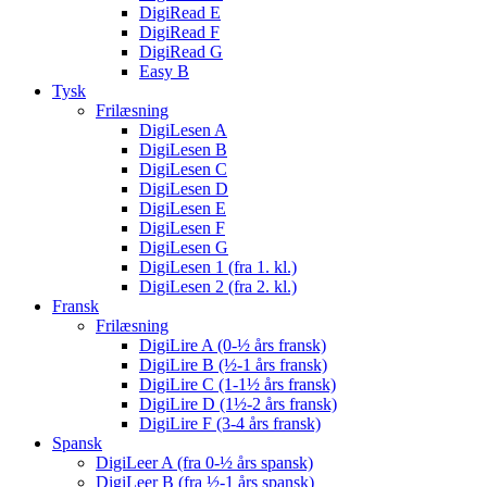
DigiRead E
DigiRead F
DigiRead G
Easy B
Tysk
Frilæsning
DigiLesen A
DigiLesen B
DigiLesen C
DigiLesen D
DigiLesen E
DigiLesen F
DigiLesen G
DigiLesen 1 (fra 1. kl.)
DigiLesen 2 (fra 2. kl.)
Fransk
Frilæsning
DigiLire A (0-½ års fransk)
DigiLire B (½-1 års fransk)
DigiLire C (1-1½ års fransk)
DigiLire D (1½-2 års fransk)
DigiLire F (3-4 års fransk)
Spansk
DigiLeer A (fra 0-½ års spansk)
DigiLeer B (fra ½-1 års spansk)