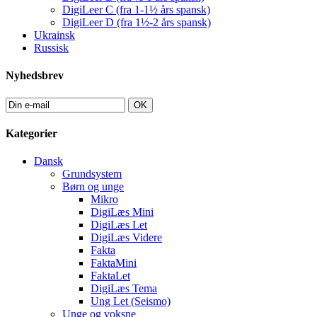
DigiLeer C (fra 1-1½ års spansk)
DigiLeer D (fra 1½-2 års spansk)
Ukrainsk
Russisk
Nyhedsbrev
OK
Kategorier
Dansk
Grundsystem
Børn og unge
Mikro
DigiLæs Mini
DigiLæs Let
DigiLæs Videre
Fakta
FaktaMini
FaktaLet
DigiLæs Tema
Ung Let (Seismo)
Unge og voksne