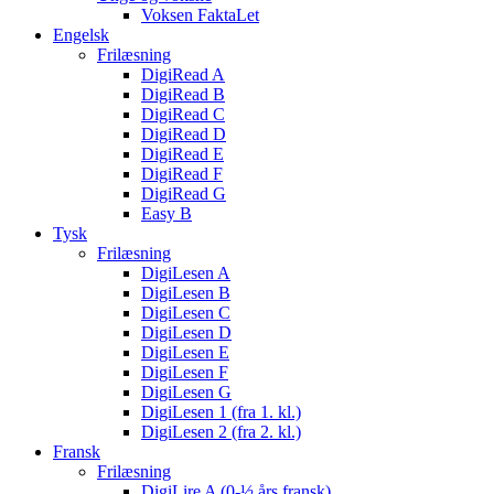
Voksen FaktaLet
Engelsk
Frilæsning
DigiRead A
DigiRead B
DigiRead C
DigiRead D
DigiRead E
DigiRead F
DigiRead G
Easy B
Tysk
Frilæsning
DigiLesen A
DigiLesen B
DigiLesen C
DigiLesen D
DigiLesen E
DigiLesen F
DigiLesen G
DigiLesen 1 (fra 1. kl.)
DigiLesen 2 (fra 2. kl.)
Fransk
Frilæsning
DigiLire A (0-½ års fransk)