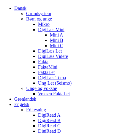
Dansk
Grundsystem
Børn og unge
Mikro
DigiLæs Mini
Mini A
Mini B
Mini C
DigiLæs Let
DigiLæs Videre
Fakta
FaktaMini
FaktaLet
DigiLæs Tema
Ung Let (Seismo)
Unge og voksne
Voksen FaktaLet
Grønlandsk
Engelsk
Frilæsning
DigiRead A
DigiRead B
DigiRead C
DigiRead D