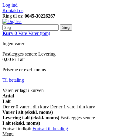
Log ind
Kontakt os
Ring til os:
0045-30226267
Søg
Kurv
0
Vare
Varer
(tom)
Ingen varer
Fastlægges senere
Levering
0,00 kr
I alt
Priserne er excl. moms
Til betaling
Varen er lagt i kurven
Antal
I alt
Der er
0
varer i din kurv
Der er 1 vare i din kurv
Varer i alt (ekskl. moms)
Levering i alt (ekskl. moms)
Fastlægges senere
I alt (ekskl. moms)
Fortsæt indkøb
Fortsæt til betaling
Menu