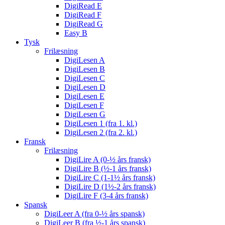
DigiRead E
DigiRead F
DigiRead G
Easy B
Tysk
Frilæsning
DigiLesen A
DigiLesen B
DigiLesen C
DigiLesen D
DigiLesen E
DigiLesen F
DigiLesen G
DigiLesen 1 (fra 1. kl.)
DigiLesen 2 (fra 2. kl.)
Fransk
Frilæsning
DigiLire A (0-½ års fransk)
DigiLire B (½-1 års fransk)
DigiLire C (1-1½ års fransk)
DigiLire D (1½-2 års fransk)
DigiLire F (3-4 års fransk)
Spansk
DigiLeer A (fra 0-½ års spansk)
DigiLeer B (fra ½-1 års spansk)