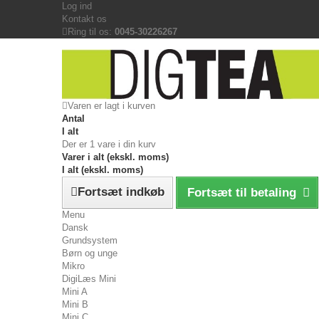
Log ind
Kontakt os
Ring til os:
0045-30226267
Varen er lagt i kurven
Antal
I alt
Der er 1 vare i din kurv
Varer i alt (ekskl. moms)
I alt (ekskl. moms)
Fortsæt indkøb
Fortsæt til betaling
Menu
Dansk
Grundsystem
Børn og unge
Mikro
DigiLæs Mini
Mini A
Mini B
Mini C