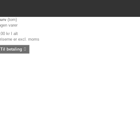
urv
(tom)
ngen varer
,00 kr
I alt
riserne er excl. moms
Til betaling