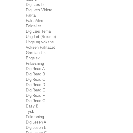
DigiLæs Let
DigiLæs Videre
Fakta
FaktaMini
FaktaLet
DigiLæs Tema
Ung Let (Seismo)
Unge og voksne
Voksen FaktaLet
Grønlandsk
Engelsk
Frilæsning
DigiRead A
DigiRead B
DigiRead C
DigiRead D
DigiRead E
DigiRead F
DigiRead G
Easy B
Tysk
Frilæsning
DigiLesen A
DigiLesen B
DigiLesen C