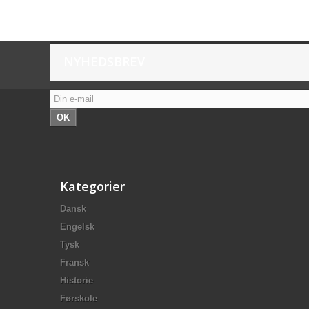
NYHEDSBREV
OK
Kategorier
Dansk
Engelsk
Tysk
Fransk
Historie
Førskole