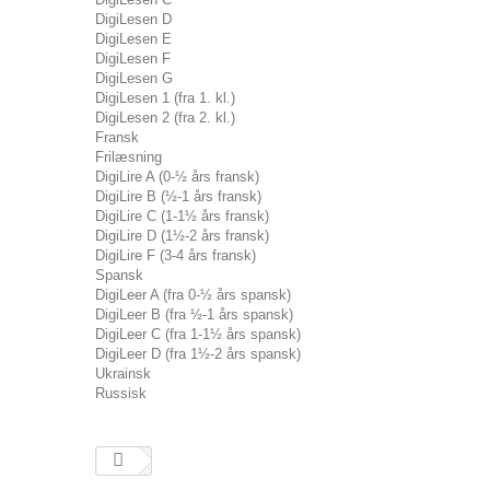
DigiLesen D
DigiLesen E
DigiLesen F
DigiLesen G
DigiLesen 1 (fra 1. kl.)
DigiLesen 2 (fra 2. kl.)
Fransk
Frilæsning
DigiLire A (0-½ års fransk)
DigiLire B (½-1 års fransk)
DigiLire C (1-1½ års fransk)
DigiLire D (1½-2 års fransk)
DigiLire F (3-4 års fransk)
Spansk
DigiLeer A (fra 0-½ års spansk)
DigiLeer B (fra ½-1 års spansk)
DigiLeer C (fra 1-1½ års spansk)
DigiLeer D (fra 1½-2 års spansk)
Ukrainsk
Russisk