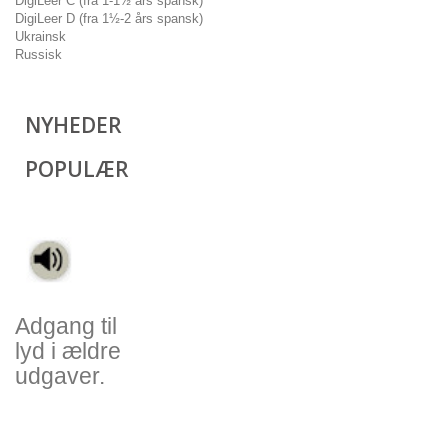
DigiLeer C (fra 1-1½ års spansk)
DigiLeer D (fra 1½-2 års spansk)
Ukrainsk
Russisk
NYHEDER
POPULÆR
Adgang til
lyd i ældre
udgaver.