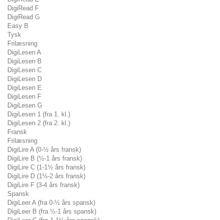
DigiRead F
DigiRead G
Easy B
Tysk
Frilæsning
DigiLesen A
DigiLesen B
DigiLesen C
DigiLesen D
DigiLesen E
DigiLesen F
DigiLesen G
DigiLesen 1 (fra 1. kl.)
DigiLesen 2 (fra 2. kl.)
Fransk
Frilæsning
DigiLire A (0-½ års fransk)
DigiLire B (½-1 års fransk)
DigiLire C (1-1½ års fransk)
DigiLire D (1½-2 års fransk)
DigiLire F (3-4 års fransk)
Spansk
DigiLeer A (fra 0-½ års spansk)
DigiLeer B (fra ½-1 års spansk)