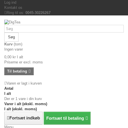
Log ind
Kontakt os
Ring til os:
0045-30226267
Søg
Kurv
(tom)
Ingen varer
0,00 kr
I alt
Priserne er excl. moms
Til betaling
Varen er lagt i kurven
Antal
I alt
Der er 1 vare i din kurv
Varer i alt (ekskl. moms)
I alt (ekskl. moms)
Fortsæt indkøb
Fortsæt til betaling
Menu