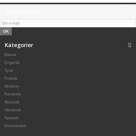
NYHEDSBREV
OK
Kategorier
Dansk
Engelsk
Tysk
Fransk
Historie
Førskole
Russisk
Ukrainsk
Spansk
Grønlandsk