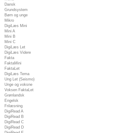
Dansk
Grundsystem
Børn og unge
Mikro
DigiLæs Mini
Mini A
Mini B
Mini C
DigiLæs Let
DigiLæs Videre
Fakta
FaktaMini
FaktaLet
DigiLæs Tema
Ung Let (Seismo)
Unge og voksne
Voksen FaktaLet
Grønlandsk
Engelsk
Frilæsning
DigiRead A
DigiRead B
DigiRead C
DigiRead D
DigiRead E