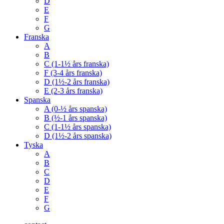
D
E
F
G
Franska
A
B
C (1-1½ års franska)
F (3-4 års franska)
D (1½-2 års franska)
E (2-3 års franska)
Spanska
A (0-½ års spanska)
B (½-1 års spanska)
C (1-1½ års spanska)
D (1½-2 års spanska)
Tyska
A
B
C
D
E
F
G