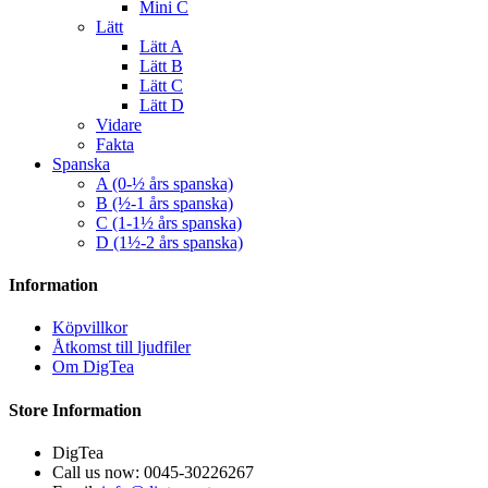
Mini C
Lätt
Lätt A
Lätt B
Lätt C
Lätt D
Vidare
Fakta
Spanska
A (0-½ års spanska)
B (½-1 års spanska)
C (1-1½ års spanska)
D (1½-2 års spanska)
Information
Köpvillkor
Åtkomst till ljudfiler
Om DigTea
Store Information
DigTea
Call us now:
0045-30226267