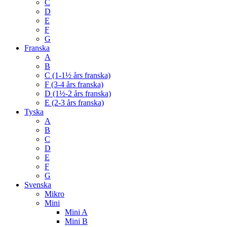
C
D
E
F
G
Franska
A
B
C (1-1½ års franska)
F (3-4 års franska)
D (1½-2 års franska)
E (2-3 års franska)
Tyska
A
B
C
D
E
F
G
Svenska
Mikro
Mini
Mini A
Mini B