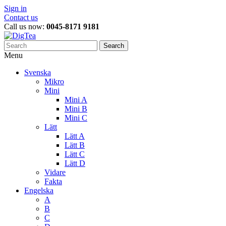
Sign in
Contact us
Call us now:
0045-8171 9181
Search
Menu
Svenska
Mikro
Mini
Mini A
Mini B
Mini C
Lätt
Lätt A
Lätt B
Lätt C
Lätt D
Vidare
Fakta
Engelska
A
B
C