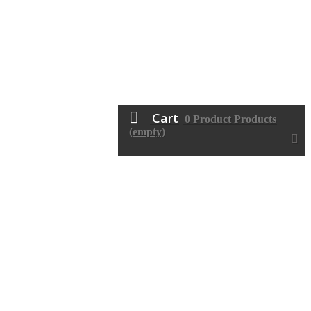
Cart
0
Product
Products
(empty)