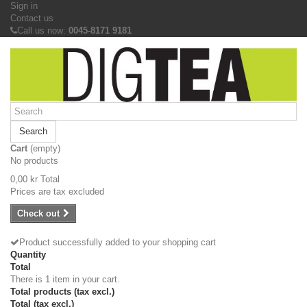
Sign in
Contact us
Call us now:
0045-8171 9181
Search
Cart
(empty)
No products
0,00 kr
Total
Prices are tax excluded
Check out
Product successfully added to your shopping cart
Quantity
Total
There is 1 item in your cart.
Total products (tax excl.)
Total (tax excl.)