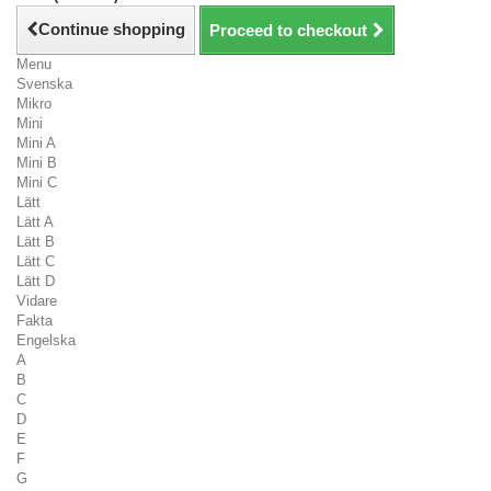
Continue shopping
Proceed to checkout
Menu
Svenska
Mikro
Mini
Mini A
Mini B
Mini C
Lätt
Lätt A
Lätt B
Lätt C
Lätt D
Vidare
Fakta
Engelska
A
B
C
D
E
F
G