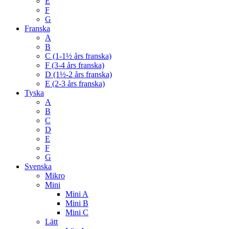
E
F
G
Franska
A
B
C (1-1½ års franska)
F (3-4 års franska)
D (1½-2 års franska)
E (2-3 års franska)
Tyska
A
B
C
D
E
F
G
Svenska
Mikro
Mini
Mini A
Mini B
Mini C
Lätt